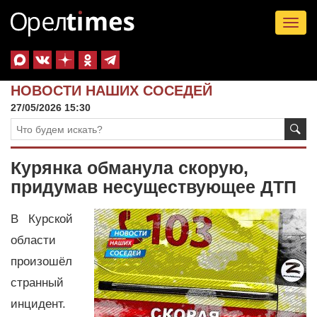
Tog
nav
НОВОСТИ НАШИХ СОСЕДЕЙ
27/05/2026 15:30
Курянка обманула скорую,
придумав несуществующее ДТП
В Курской
области
произошёл
странный
инцидент.