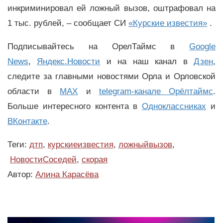
инкриминировал ей ложный вызов, оштрафовал на
1 тыс. рублей, – сообщает СИ
«Курские известия»
.
Подписывайтесь на ОрелТаймс в
Google
News
,
Яндекс.Новости
и на наш канал в
Дзен
,
следите за главными новостями Орла и Орловской
области в
MAX
и
telegram-канале Орёлтаймс
.
Больше интересного контента в
Одноклассниках
и
ВКонтакте
.
Теги:
дтп
,
курскиеизвестия
,
ложныйвызов
,
НовостиСоседей
,
скорая
Автор:
Алина Карасёва