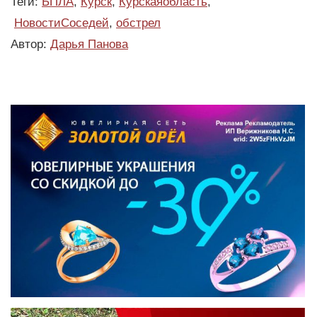
Теги:
БПЛА
,
Курск
,
Курскаяобласть
,
НовостиСоседей
,
обстрел
Автор:
Дарья Панова