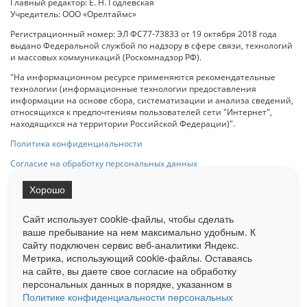
Главный редактор: Е. Н. Годлевская
Учредитель: ООО «Орелтаймс»
Регистрационный номер: ЭЛ ФС77-73833 от 19 октября 2018 года
выдано Федеральной службой по надзору в сфере связи, технологий
и массовых коммуникаций (Роскомнадзор РФ).
"На информационном ресурсе применяются рекомендательные
технологии (информационные технологии предоставления
информации на основе сбора, систематизации и анализа сведений,
относящихся к предпочтениям пользователей сети "Интернет",
находящихся на территории Российской Федерации)".
Политика конфиденциальности
Согласие на обработку персональных данных
Хорошо
При использовании любого материала с данного сайта гипер-ссылка
на Сетевое издание «ОрелТаймс» обязательна.
Сайт использует cookie-файлы, чтобы сделать
ваше пребывание на нем максимально удобным. К
cайту подключен сервис веб-аналитики Яндекс.
Ограниченная статистика посещаемости доступна на сайте
Метрика, использующий cookie-файлы. Оставаясь
Liveinternet.ru
. Подробная статистика для рекламодателей по запросу
у менеджера.
на сайте, вы даете свое согласие на обработку
персональных данных в порядке, указанном в
Реклама
Документы
О нас
Контакты
Политике конфиденциальности персональных