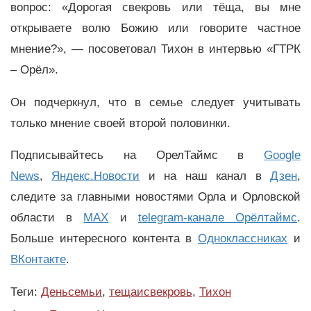
вопрос: «Дорогая свекровь или тёща, вы мне
открываете волю Божию или говорите частное
мнение?», — посоветовал Тихон в интервью «ГТРК
– Орёл».
Он подчеркнул, что в семье следует учитывать
только мнение своей второй половинки.
Подписывайтесь на ОрелТаймс в
Google
News
,
Яндекс.Новости
и на наш канал в
Дзен
,
следите за главными новостями Орла и Орловской
области в
MAX
и
telegram-канале Орёлтаймс
.
Больше интересного контента в
Одноклассниках
и
ВКонтакте
.
Теги:
Деньсемьи
,
тещаисвекровь
,
Тихон