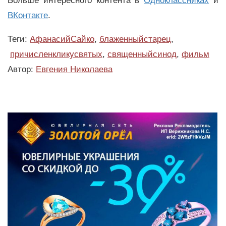
Больше интересного контента в
Одноклассниках
и
ВКонтакте
.
Теги:
АфанасийСайко
,
блаженныйстарец
,
причисленкликусвятых
,
священныйсинод
,
фильм
Автор:
Евгения Николаева