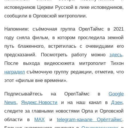
исповедников Церкви Русской в лике исповедников,
сообщили в Орловской митрополии.
Напомним: съёмочная группа ОрелТаймс в 2021
году сняла фильм, в котором проследила земной
путь блаженного, встретилась с очевидцами его
предсказаний. Посмотреть работу можно
здесь
.
После выхода видеосюжета митрополит Тихон
наградил
съёмочную группу редакции, отметив, что
этот «фильм вне времени».
Подписывайтесь на ОрелТаймс в
Google
News
,
Яндекс.Новости
и на наш канал в
Дзен
,
следите за главными новостями Орла и Орловской
области в
MAX
и
telegram-канале Орёлтаймс
.