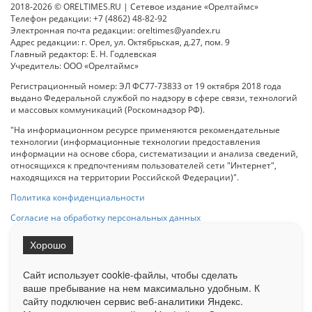
2018-2026 © ORELTIMES.RU | Сетевое издание «Орелтаймс»
Телефон редакции: +7 (4862) 48-82-92
Электронная почта редакции: oreltimes@yandex.ru
Адрес редакции: г. Орел, ул. Октябрьская, д.27, пом. 9
Главный редактор: Е. Н. Годлевская
Учредитель: ООО «Орелтаймс»
Регистрационный номер: ЭЛ ФС77-73833 от 19 октября 2018 года
выдано Федеральной службой по надзору в сфере связи, технологий
и массовых коммуникаций (Роскомнадзор РФ).
"На информационном ресурсе применяются рекомендательные
технологии (информационные технологии предоставления
информации на основе сбора, систематизации и анализа сведений,
относящихся к предпочтениям пользователей сети "Интернет",
находящихся на территории Российской Федерации)".
Политика конфиденциальности
Согласие на обработку персональных данных
Хорошо
При использовании любого материала с данного сайта гипер-ссылка
на Сетевое издание «ОрелТаймс» обязательна.
Сайт использует cookie-файлы, чтобы сделать
ваше пребывание на нем максимально удобным. К
cайту подключен сервис веб-аналитики Яндекс.
Ограниченная статистика посещаемости доступна на сайте