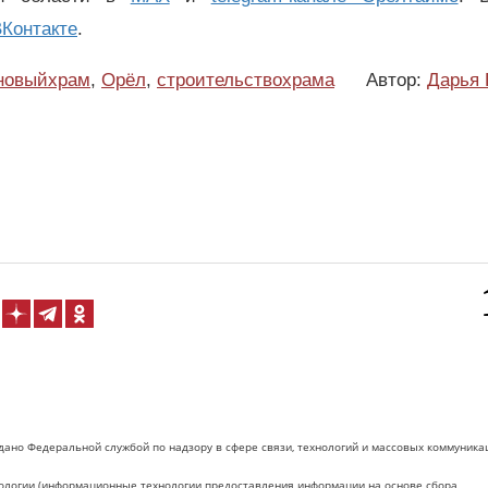
Контакте
.
новыйхрам
,
Орёл
,
строительствохрама
Автор:
Дарья 
дано Федеральной службой по надзору в сфере связи, технологий и массовых коммуника
логии (информационные технологии предоставления информации на основе сбора,