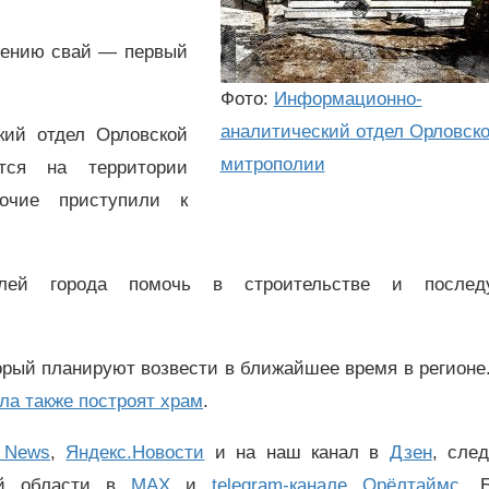
жению свай — первый
Фото:
Информационно-
аналитический отдел Орловск
кий отдел Орловской
митрополии
тся на территории
очие приступили к
елей города помочь в строительстве и после
орый планируют возвести в ближайшее время в регионе
ла также построят храм
.
 News
,
Яндекс.Новости
и на наш канал в
Дзен
, сле
ой области в
MAX
и
telegram-канале Орёлтаймс
. 