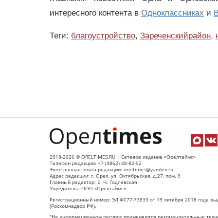
интересного контента в
Одноклассниках
и
В
Теги:
благоустройство
,
Зареченскийрайон
,
2018-2026 © ORELTIMES.RU | Сетевое издание «Орелтаймс»
Телефон редакции: +7 (4862) 48-82-92
Электронная почта редакции: oreltimes@yandex.ru
Адрес редакции: г. Орел, ул. Октябрьская, д.27, пом. 9
Главный редактор: Е. Н. Годлевская
Учредитель: ООО «Орелтаймс»
Регистрационный номер: ЭЛ ФС77-73833 от 19 октября 2018 года вы
(Роскомнадзор РФ).
"На информационном ресурсе применяются рекомендательные техно