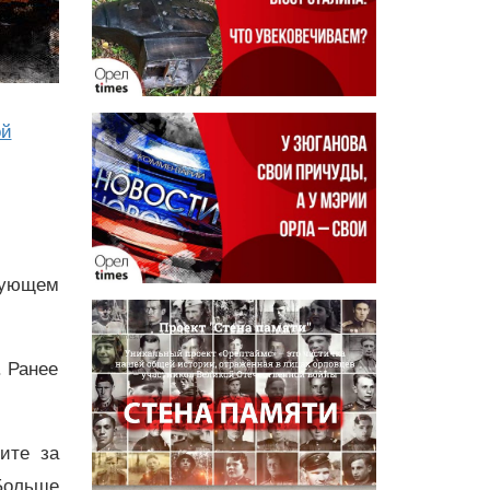
ой
дующем
. Ранее
дите за
Больше