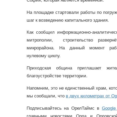
Софии, которая является временной.
На площадке стартовали работы по погру
шаг к возведению капитального здания.
Как сообщил информационно-аналитичес
митрополии, строительство развернё
микрорайона. На данный момент раб
нулевому циклу.
Приходская община приглашает жит
благоустройстве территории.
Напомним, это не единственный храм, кот
мы сообщали, что
в двух километрах от Ор
Подписывайтесь на ОрелТаймс в
Google
главными новостями Орла и Орловск