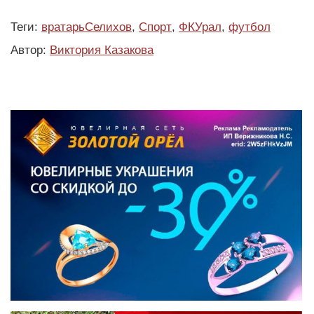
Теги:
вратарьСелихов
,
Спорт
,
ФКУрал
,
футбол
Автор:
Виктория Казакова