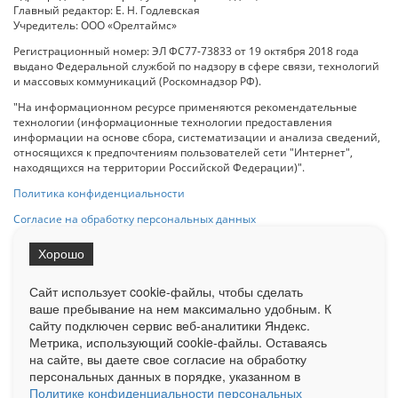
Главный редактор: Е. Н. Годлевская
Учредитель: ООО «Орелтаймс»
Регистрационный номер: ЭЛ ФС77-73833 от 19 октября 2018 года
выдано Федеральной службой по надзору в сфере связи, технологий
и массовых коммуникаций (Роскомнадзор РФ).
"На информационном ресурсе применяются рекомендательные
технологии (информационные технологии предоставления
информации на основе сбора, систематизации и анализа сведений,
относящихся к предпочтениям пользователей сети "Интернет",
находящихся на территории Российской Федерации)".
Политика конфиденциальности
Согласие на обработку персональных данных
Хорошо
При использовании любого материала с данного сайта гипер-ссылка
на Сетевое издание «ОрелТаймс» обязательна.
Сайт использует cookie-файлы, чтобы сделать
ваше пребывание на нем максимально удобным. К
cайту подключен сервис веб-аналитики Яндекс.
Ограниченная статистика посещаемости доступна на сайте
Метрика, использующий cookie-файлы. Оставаясь
Liveinternet.ru
. Подробная статистика для рекламодателей по запросу
у менеджера.
на сайте, вы даете свое согласие на обработку
персональных данных в порядке, указанном в
Реклама
Документы
О нас
Контакты
Политике конфиденциальности персональных