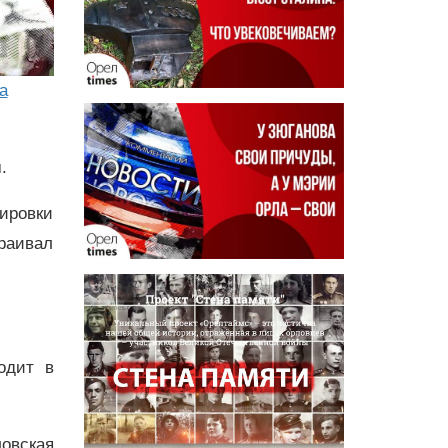
а
.
нировки
раивал
одит в
ловская