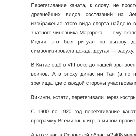
Перетягивание каната, к слову, не прос
древнейших видов состязаний на Зе
изображение этого вида спорта найдено в
знатного чиновника Маророка — ему около
Индии это был ритуал по вызову до
символизировала дождь, другая — засуху
В Китае ещё в VIII веке до нашей эры вое
воинов. А в эпоху династии Тан (а по 
зрелища, где с каждой стороны участвовал
Викинги, кстати, перетягивали через кост
С 1900 по 1920 год перетягивание кана
программу Всемирных игр, а миром прави
А что у нас в Орловской области? 408 чело