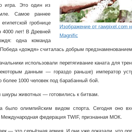
то игра. Это один из
мле. Самое раннее
 египетской гробнице
Изображение от rawpixel.com н
 4000 лет! В Древней
Magnific
ждя: одна команда
. Победа «дождя» считалась добрым предзнаменованием
начальники использовали перетягивание каната для тре
некоторым данным — гораздо раньше) император уст
о более 1000 человек под барабанный бой.
ры шкуры животных — готовились к битвам.
та было олимпийским видом спорта. Сегодня оно вх
т Международная федерация TWIF, признанная МОК.
век — это серьёзная армия. И они уже доказали, что ор