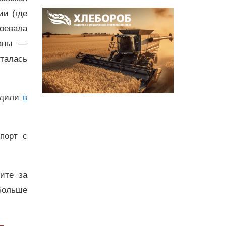
ии (где
оевала
раны —
талась
одили
в
порт с
дите за
Больше