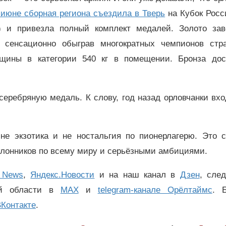
 июне сборная региона съездила в Тверь
на Кубок Росс
) и привезла полный комплект медалей. Золото зав
, сенсационно обыграв многократных чемпионов ст
нщины в категории 540 кг в помещении. Бронза дос
серебряную медаль. К слову, год назад орловчанки вх
не экзотика и не ностальгия по пионерлагерю. Это с
клонников по всему миру и серьёзными амбициями.
 News
,
Яндекс.Новости
и на наш канал в
Дзен
, сле
ой области в
MAX
и
telegram-канале Орёлтаймс
. 
Контакте
.