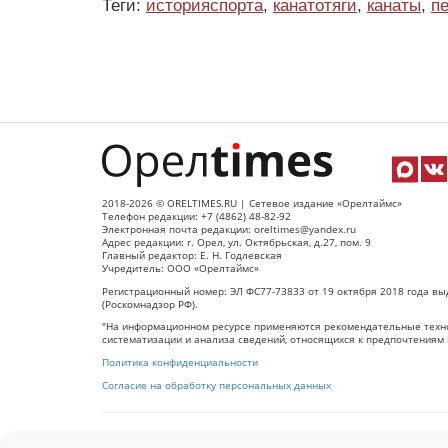
Теги:
историяспорта
,
канатотяги
,
канаты
,
п
2018-2026 © ORELTIMES.RU | Сетевое издание «Орелтаймс»
Телефон редакции: +7 (4862) 48-82-92
Электронная почта редакции: oreltimes@yandex.ru
Адрес редакции: г. Орел, ул. Октябрьская, д.27, пом. 9
Главный редактор: Е. Н. Годлевская
Учредитель: ООО «Орелтаймс»
Регистрационный номер: ЭЛ ФС77-73833 от 19 октября 2018 года вы
(Роскомнадзор РФ).
"На информационном ресурсе применяются рекомендательные техно
систематизации и анализа сведений, относящихся к предпочтениям 
Политика конфиденциальности
Согласие на обработку персональных данных
При использовании любого материала с данного сайта гипер-ссылка