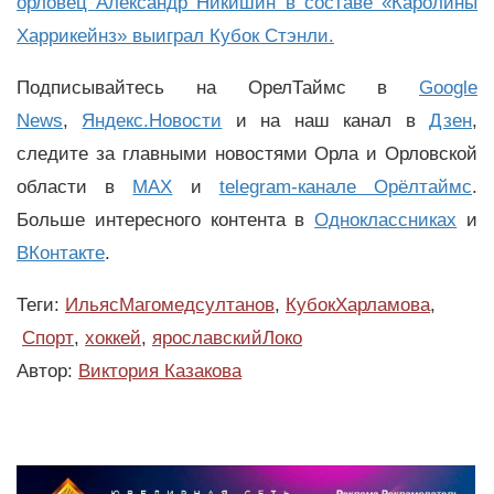
орловец Александр Никишин в составе «Каролины
Харрикейнз» выиграл Кубок Стэнли.
Подписывайтесь на ОрелТаймс в
Google
News
,
Яндекс.Новости
и на наш канал в
Дзен
,
следите за главными новостями Орла и Орловской
области в
MAX
и
telegram-канале Орёлтаймс
.
Больше интересного контента в
Одноклассниках
и
ВКонтакте
.
Теги:
ИльясМагомедсултанов
,
КубокХарламова
,
Спорт
,
хоккей
,
ярославскийЛоко
Автор:
Виктория Казакова