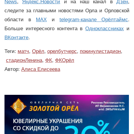
News
,
Яндекс.Новости
и на наш канал в
Дзен
,
следите за главными новостями Орла и Орловской
области в
MAX
и
telegram-канале Орёлтаймс
.
Больше интересного контента в
Одноклассниках
и
ВКонтакте
.
Теги:
матч
,
Орёл
,
орелбутчерс
,
покинулистадион
,
стадионЛенина
,
ФК
,
ФКОрёл
Автор:
Алиса Елисеева