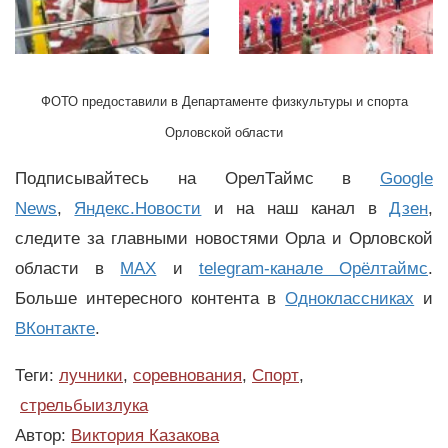
ФОТО предоставили в Департаменте физкультуры и спорта
Орловской области
Подписывайтесь на ОрелТаймс в
Google
News
,
Яндекс.Новости
и на наш канал в
Дзен
,
следите за главными новостями Орла и Орловской
области в
MAX
и
telegram-канале Орёлтаймс
.
Больше интересного контента в
Одноклассниках
и
ВКонтакте
.
Теги:
лучники
,
соревнования
,
Спорт
,
стрельбыизлука
Автор:
Виктория Казакова