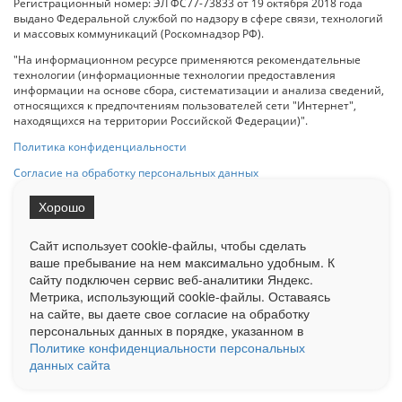
Регистрационный номер: ЭЛ ФС77-73833 от 19 октября 2018 года
выдано Федеральной службой по надзору в сфере связи, технологий
и массовых коммуникаций (Роскомнадзор РФ).
"На информационном ресурсе применяются рекомендательные
технологии (информационные технологии предоставления
информации на основе сбора, систематизации и анализа сведений,
относящихся к предпочтениям пользователей сети "Интернет",
находящихся на территории Российской Федерации)".
Политика конфиденциальности
Согласие на обработку персональных данных
Хорошо
При использовании любого материала с данного сайта гипер-ссылка
на Сетевое издание «ОрелТаймс» обязательна.
Сайт использует cookie-файлы, чтобы сделать
ваше пребывание на нем максимально удобным. К
cайту подключен сервис веб-аналитики Яндекс.
Ограниченная статистика посещаемости доступна на сайте
Метрика, использующий cookie-файлы. Оставаясь
Liveinternet.ru
. Подробная статистика для рекламодателей по запросу
на сайте, вы даете свое согласие на обработку
у менеджера.
персональных данных в порядке, указанном в
Реклама
Документы
О нас
Контакты
Политике конфиденциальности персональных
данных сайта