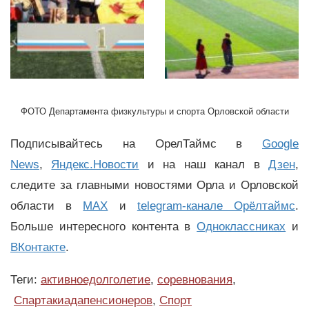
ФОТО Департамента физкультуры и спорта Орловской области
Подписывайтесь на ОрелТаймс в
Google
News
,
Яндекс.Новости
и на наш канал в
Дзен
,
следите за главными новостями Орла и Орловской
области в
MAX
и
telegram-канале Орёлтаймс
.
Больше интересного контента в
Одноклассниках
и
ВКонтакте
.
Теги:
активноедолголетие
,
соревнования
,
Спартакиадапенсионеров
,
Спорт