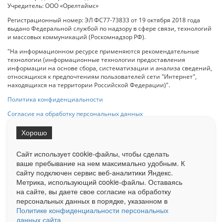
Учредитель: ООО «Орелтаймс»
Регистрационный номер: ЭЛ ФС77-73833 от 19 октября 2018 года
выдано Федеральной службой по надзору в сфере связи, технологий
и массовых коммуникаций (Роскомнадзор РФ).
"На информационном ресурсе применяются рекомендательные
технологии (информационные технологии предоставления
информации на основе сбора, систематизации и анализа сведений,
относящихся к предпочтениям пользователей сети "Интернет",
находящихся на территории Российской Федерации)".
Политика конфиденциальности
Согласие на обработку персональных данных
Хорошо
При использовании любого материала с данного сайта гипер-ссылка
на Сетевое издание «ОрелТаймс» обязательна.
Сайт использует cookie-файлы, чтобы сделать
ваше пребывание на нем максимально удобным. К
cайту подключен сервис веб-аналитики Яндекс.
Ограниченная статистика посещаемости доступна на сайте
Метрика, использующий cookie-файлы. Оставаясь
Liveinternet.ru
. Подробная статистика для рекламодателей по запросу
у менеджера.
на сайте, вы даете свое согласие на обработку
персональных данных в порядке, указанном в
Реклама
Документы
О нас
Контакты
Политике конфиденциальности персональных
данных сайта