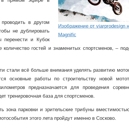
 в прямом эфире в
 проводить в другом
Изображение от viarprodesign 
тобы не дублировать
Magnific
ы перенести и Кубок
е количество гостей и знаменитых спортсменов, – по
ти стали всё больше внимания уделять развитию мото
я основные работы по строительству новой мотот
илометров предназначается для проведения соревн
дет тренировочная база для спортсменов.
ть зона парковки и зрительские трибуны вместимость
мотособытия этого лета пройдут именно в Сосково.