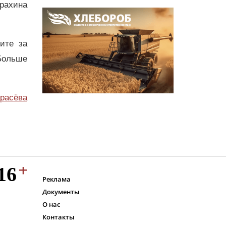
рахина
дите за
Больше
расёва
Реклама
Документы
О нас
Контакты