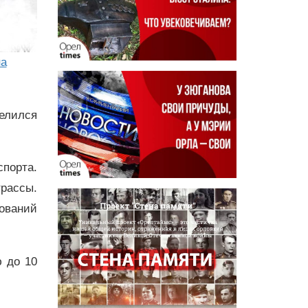
на
делился
спорта.
рассы.
ований
ю до 10