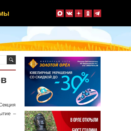
ММЫ
ов
 Секция
ытие –