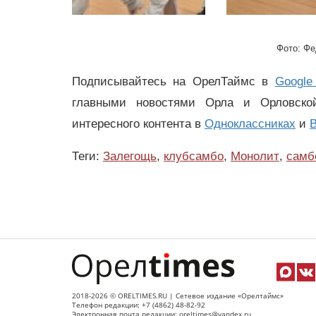
Фото: Фе
Подписывайтесь на ОрелТаймс в
Google
главными новостями Орла и Орловск
интересного контента в
Одноклассниках
и
В
Теги:
Залегощь
,
клубсамбо
,
Монолит
,
самб
2018-2026 © ORELTIMES.RU | Сетевое издание «Орелтаймс»
Телефон редакции: +7 (4862) 48-82-92
Электронная почта редакции: oreltimes@yandex.ru