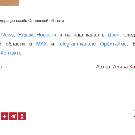
дерация самбо Орловской области
 News
,
Яндекс.Новости
и на наш канал в
Дзен
, сле
ой области в
MAX
и
telegram-канале Орёлтаймс
. 
Контакте
.
о
Автор:
Алина Ка