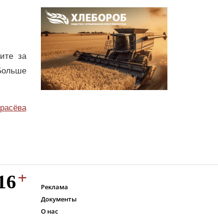
дите за
Больше
расёва
Реклама
Документы
О нас