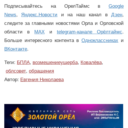
Подписывайтесь на ОрелТаймс в
Google
News
,
Яндекс.Новости
и на наш канал в
Дзен
,
следите за главными новостями Орла и Орловской
области в
MAX
и
telegram-канале Орёлтаймс
.
Больше интересного контента в
Одноклассниках
и
ВКонтакте
.
Теги:
БПЛА
,
возмешениеущерба
,
Ковалёва
,
облсовет
,
обращения
Автор:
Евгения Николаева