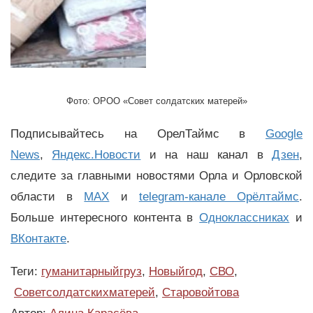
Фото: ОРОО «Совет солдатских матерей»
Подписывайтесь на ОрелТаймс в
Google
News
,
Яндекс.Новости
и на наш канал в
Дзен
,
следите за главными новостями Орла и Орловской
области в
MAX
и
telegram-канале Орёлтаймс
.
Больше интересного контента в
Одноклассниках
и
ВКонтакте
.
Теги:
гуманитарныйгруз
,
Новыйгод
,
СВО
,
Советсолдатскихматерей
,
Старовойтова