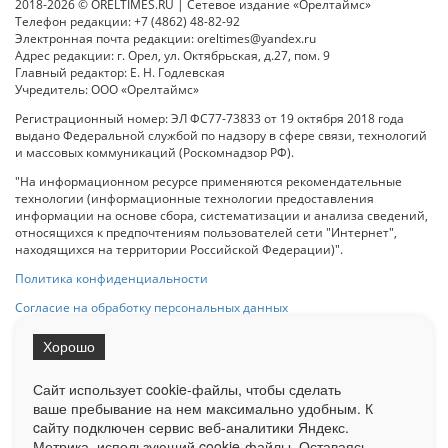
2018-2026 © ORELTIMES.RU | Сетевое издание «Орелтаймс»
Телефон редакции: +7 (4862) 48-82-92
Электронная почта редакции: oreltimes@yandex.ru
Адрес редакции: г. Орел, ул. Октябрьская, д.27, пом. 9
Главный редактор: Е. Н. Годлевская
Учредитель: ООО «Орелтаймс»
Регистрационный номер: ЭЛ ФС77-73833 от 19 октября 2018 года
выдано Федеральной службой по надзору в сфере связи, технологий
и массовых коммуникаций (Роскомнадзор РФ).
"На информационном ресурсе применяются рекомендательные
технологии (информационные технологии предоставления
информации на основе сбора, систематизации и анализа сведений,
относящихся к предпочтениям пользователей сети "Интернет",
находящихся на территории Российской Федерации)".
Политика конфиденциальности
Согласие на обработку персональных данных
Хорошо
При использовании любого материала с данного сайта гипер-ссылка
на Сетевое издание «ОрелТаймс» обязательна.
Сайт использует cookie-файлы, чтобы сделать
ваше пребывание на нем максимально удобным. К
cайту подключен сервис веб-аналитики Яндекс.
Ограниченная статистика посещаемости доступна на сайте
Метрика, использующий cookie-файлы. Оставаясь
Liveinternet.ru
. Подробная статистика для рекламодателей по запросу