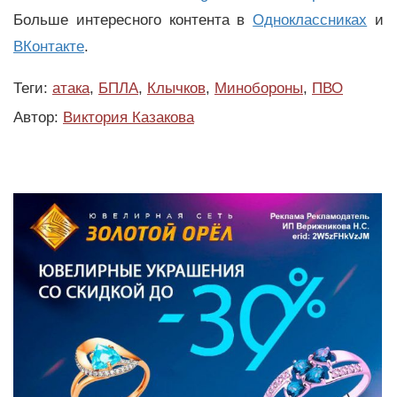
Больше интересного контента в
Одноклассниках
и
ВКонтакте
.
Теги:
атака
,
БПЛА
,
Клычков
,
Минобороны
,
ПВО
Автор:
Виктория Казакова