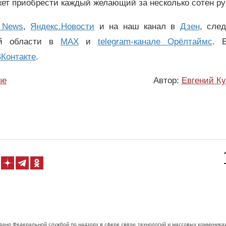
жет приобрести каждый желающий за несколько сотен ру
 News
,
Яндекс.Новости
и на наш канал в
Дзен
, сле
ой области в
MAX
и
telegram-канале Орёлтаймс
. 
Контакте
.
ые
Автор:
Евгений К
дано Федеральной службой по надзору в сфере связи, технологий и массовых коммуника