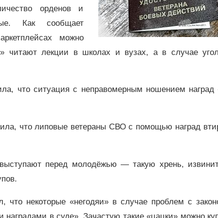
ичество орденов и
ные. Как сообщает
аркетплейсах можно
е» читают лекции в школах и вузах, а в случае угол
ила, что ситуация с неправомерным ношением наград 
ила, что липовые ветераны СВО с помощью наград вти
выступают перед молодёжью — такую хрень, извинит
упов.
, что некоторые «негодяи» в случае проблем с закон
 наградами в суде». Зачастую такие «цацки» можно ку