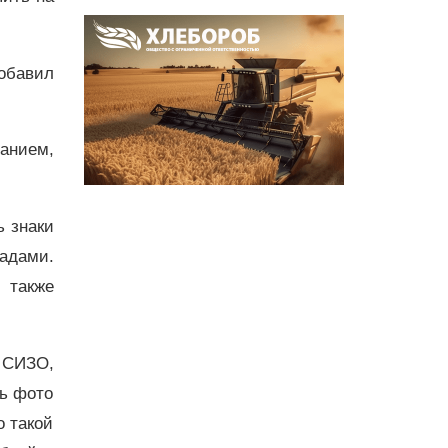
обавил
цанием,
ь знаки
адами.
 также
 СИЗО,
ть фото
о такой