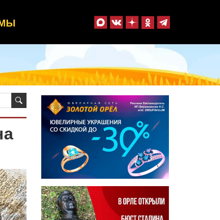
ММЫ
на