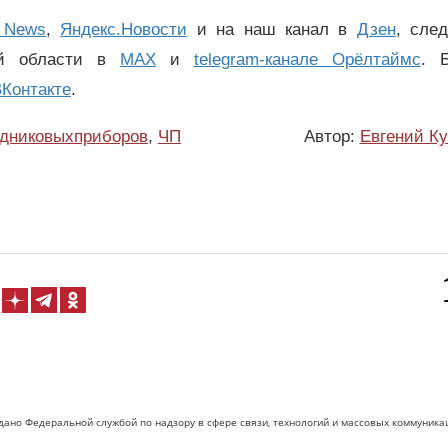
 News
,
Яндекс.Новости
и на наш канал в
Дзен
, сле
ой области в
MAX
и
telegram-канале Орёлтаймс
. 
Контакте
.
одниковыхприборов
,
ЧП
Автор:
Евгений К
дано Федеральной службой по надзору в сфере связи, технологий и массовых коммуника