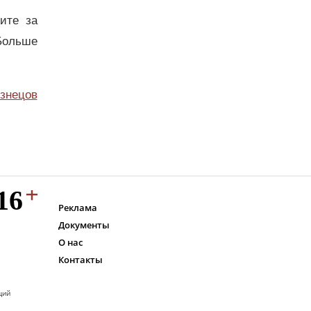
дите за
Больше
узнецов
Реклама
Документы
О нас
Контакты
ций