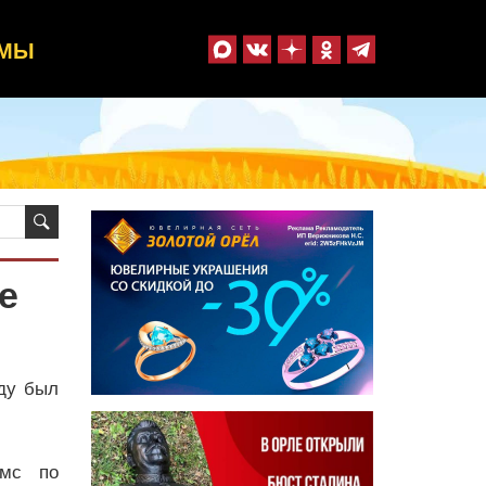
ММЫ
е
ду был
ймс по