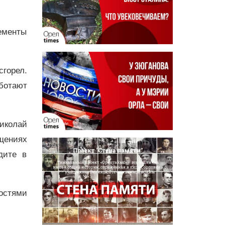
ементы
сгорел.
ботают
Николай
щениях
дите в
остями