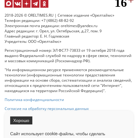
2018-2026 © ORELTIMES.RU | Сетевое издание «Орелтаймс»
Телефон редакции: +7 (4862) 48-82-92
Электронная почта редакции: oreltimes@yandex.ru
Адрес редакции: г. Орел, ул. Октябрьская, д.27, пом. 9
Главный редактор: Е. Н. Годлевская
Учредитель: ООО «Орелтаймс»
Регистрационный номер: ЭЛ ФС77-73833 от 19 октября 2018 года
выдано Федеральной службой по надзору в сфере связи, технологий
и массовых коммуникаций (Роскомнадзор РФ).
"На информационном ресурсе применяются рекомендательные
технологии (информационные технологии предоставления
информации на основе сбора, систематизации и анализа сведений,
относящихся к предпочтениям пользователей сети "Интернет",
находящихся на территории Российской Федерации)".
Политика конфиденциальности
Согласие на обработку персональных данных
Хорошо
При использовании любого материала с данного сайта гипер-ссылка
на Сетевое издание «ОрелТаймс» обязательна.
Сайт использует cookie-файлы, чтобы сделать