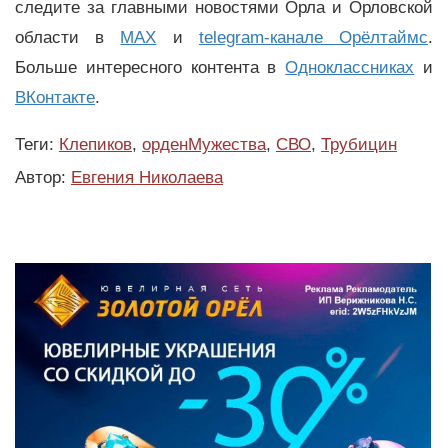
следите за главными новостями Орла и Орловской
области в
MAX
и
telegram-канале Орёлтаймс
.
Больше интересного контента в
Одноклассниках
и
ВКонтакте
.
Теги:
Клепиков
,
орденМужества
,
СВО
,
Трубицин
Автор:
Евгения Николаева