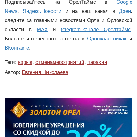
Подписывайтесь на ОрелТаймс в
Google
News
,
Яндекс.Новости
и на наш канал в
Дзен
,
следите за главными новостями Орла и Орловской
области в
MAX
и
telegram-канале Орёлтаймс
.
Больше интересного контента в
Одноклассниках
и
ВКонтакте
.
Теги:
взрыв
,
отменамероприятий
,
парахин
Автор:
Евгения Николаева