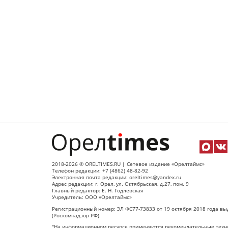
2018-2026 © ORELTIMES.RU | Сетевое издание «Орелтаймс»
Телефон редакции: +7 (4862) 48-82-92
Электронная почта редакции: oreltimes@yandex.ru
Адрес редакции: г. Орел, ул. Октябрьская, д.27, пом. 9
Главный редактор: Е. Н. Годлевская
Учредитель: ООО «Орелтаймс»
Регистрационный номер: ЭЛ ФС77-73833 от 19 октября 2018 года вы
(Роскомнадзор РФ).
"На информационном ресурсе применяются рекомендательные техно