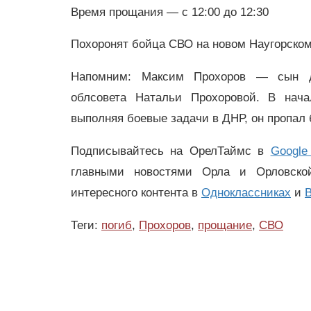
Время прощания — с 12:00 до 12:30
Похоронят бойца СВО на новом Наугорско
Напомним: Максим Прохоров — сын де
облсовета Натальи Прохоровой. В нача
выполняя боевые задачи в ДНР, он пропал 
Подписывайтесь на ОрелТаймс в
Google
главными новостями Орла и Орловск
интересного контента в
Одноклассниках
и
В
Теги:
погиб
,
Прохоров
,
прощание
,
СВО