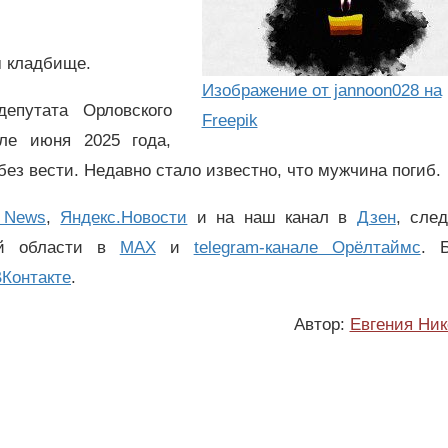
м кладбище.
Изображение от jannoon028 на
путата Орловского
Freepik
ле июня 2025 года,
без вести. Недавно стало известно, что мужчина погиб.
 News
,
Яндекс.Новости
и на наш канал в
Дзен
, сле
ой области в
MAX
и
telegram-канале Орёлтаймс
. 
Контакте
.
Автор:
Евгения Ник