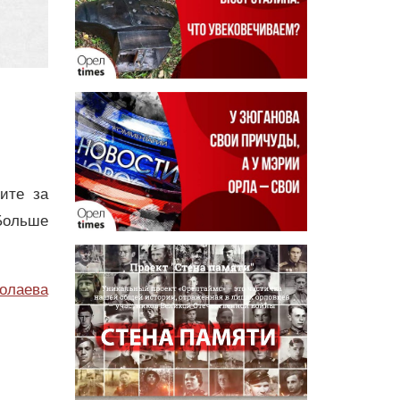
дите за
Больше
олаева