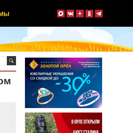
ММЫ
ом