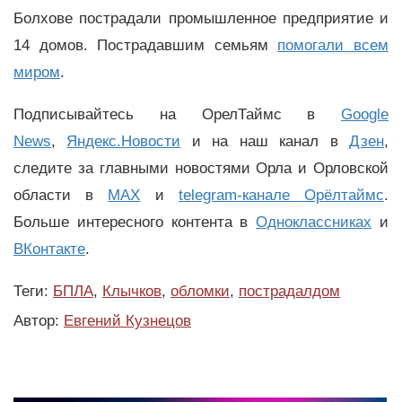
Болхове пострадали промышленное предприятие и
14 домов. Пострадавшим семьям
помогали всем
миром
.
Подписывайтесь на ОрелТаймс в
Google
News
,
Яндекс.Новости
и на наш канал в
Дзен
,
следите за главными новостями Орла и Орловской
области в
MAX
и
telegram-канале Орёлтаймс
.
Больше интересного контента в
Одноклассниках
и
ВКонтакте
.
Теги:
БПЛА
,
Клычков
,
обломки
,
пострадалдом
Автор:
Евгений Кузнецов