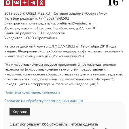
2018-2026 © ORELTIMES.RU | Сетевое издание «Орелтаймс»
Телефон редакции: +7 (4862) 48-82-92
Электронная почта редакции: oreltimes@yandex.ru
Адрес редакции: г. Орел, ул. Октябрьская, д.27, пом. 9
Главный редактор: Е. Н. Годлевская
Учредитель: ООО «Орелтаймс»
Регистрационный номер: ЭЛ ФС77-73833 от 19 октября 2018 года
выдано Федеральной службой по надзору в сфере связи, технологий
и массовых коммуникаций (Роскомнадзор РФ).
"На информационном ресурсе применяются рекомендательные
технологии (информационные технологии предоставления
информации на основе сбора, систематизации и анализа сведений,
относящихся к предпочтениям пользователей сети "Интернет",
находящихся на территории Российской Федерации)".
Политика конфиденциальности
Согласие на обработку персональных данных
Хорошо
При использовании любого материала с данного сайта гипер-ссылка
на Сетевое издание «ОрелТаймс» обязательна.
Сайт использует cookie-файлы, чтобы сделать