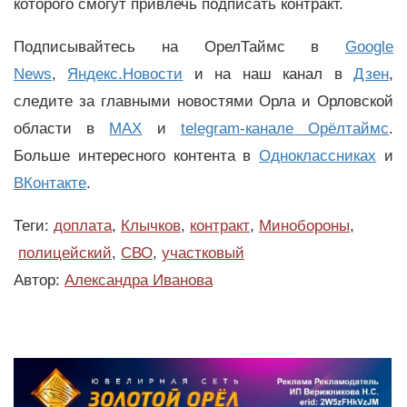
которого смогут привлечь подписать контракт.
Подписывайтесь на ОрелТаймс в
Google
News
,
Яндекс.Новости
и на наш канал в
Дзен
,
следите за главными новостями Орла и Орловской
области в
MAX
и
telegram-канале Орёлтаймс
.
Больше интересного контента в
Одноклассниках
и
ВКонтакте
.
Теги:
доплата
,
Клычков
,
контракт
,
Минобороны
,
полицейский
,
СВО
,
участковый
Автор:
Александра Иванова