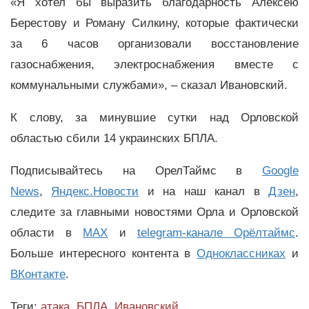
«Я хотел бы выразить благодарность Алексею
Берестову и Роману Силкину, которые фактически
за 6 часов организовали восстановление
газоснабжения, электроснабжения вместе с
коммунальными службами», – сказал Ивановский.
К слову, за минувшие сутки над Орловской
областью сбили 14 украинских БПЛА.
Подписывайтесь на ОрелТаймс в
Google
News
,
Яндекс.Новости
и на наш канал в
Дзен
,
следите за главными новостями Орла и Орловской
области в
MAX
и
telegram-канале Орёлтаймс
.
Больше интересного контента в
Одноклассниках
и
ВКонтакте
.
Теги:
атака
,
БПЛА
,
Ивановский