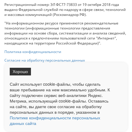
Регистрационный номер: ЭЛ ФС77-73833 от 19 октября 2018 года
выдано Федеральной службой по надзору в сфере связи, технологий
и массовых коммуникаций (Роскомнадзор РФ).
"На информационном ресурсе применяются рекомендательные
технологии (информационные технологии предоставления
информации на основе сбора, систематизации и анализа сведений,
относящихся к предпочтениям пользователей сети "Интернет",
находящихся на территории Российской Федерации)".
Политика конфиденциальности
Согласие на обработку персональных данных
Хорошо
При использовании любого материала с данного сайта гипер-ссылка
на Сетевое издание «ОрелТаймс» обязательна.
Сайт использует cookie-файлы, чтобы сделать
ваше пребывание на нем максимально удобным. К
cайту подключен сервис веб-аналитики Яндекс.
Ограниченная статистика посещаемости доступна на сайте
Метрика, использующий cookie-файлы. Оставаясь
Liveinternet.ru
. Подробная статистика для рекламодателей по запросу
на сайте, вы даете свое согласие на обработку
у менеджера.
персональных данных в порядке, указанном в
Реклама
Документы
О нас
Контакты
Политике конфиденциальности персональных
данных сайта