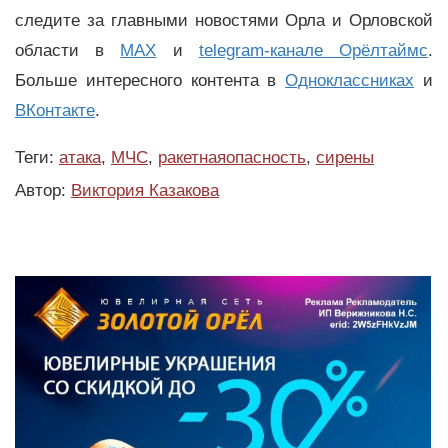
следите за главными новостями Орла и Орловской
области в
MAX
и
telegram-канале Орёлтаймс
.
Больше интересного контента в
Одноклассниках
и
ВКонтакте
.
Теги:
атака
,
МЧС
,
ракетнаяопасность
,
сирены
Автор:
Виктория Казакова