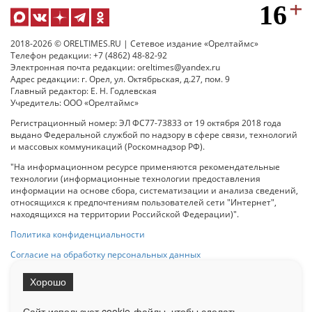
2018-2026 © ORELTIMES.RU | Сетевое издание «Орелтаймс»
Телефон редакции: +7 (4862) 48-82-92
Электронная почта редакции: oreltimes@yandex.ru
Адрес редакции: г. Орел, ул. Октябрьская, д.27, пом. 9
Главный редактор: Е. Н. Годлевская
Учредитель: ООО «Орелтаймс»
Регистрационный номер: ЭЛ ФС77-73833 от 19 октября 2018 года
выдано Федеральной службой по надзору в сфере связи, технологий
и массовых коммуникаций (Роскомнадзор РФ).
"На информационном ресурсе применяются рекомендательные
технологии (информационные технологии предоставления
информации на основе сбора, систематизации и анализа сведений,
относящихся к предпочтениям пользователей сети "Интернет",
находящихся на территории Российской Федерации)".
Политика конфиденциальности
Согласие на обработку персональных данных
Хорошо
При использовании любого материала с данного сайта гипер-ссылка
на Сетевое издание «ОрелТаймс» обязательна.
Сайт использует cookie-файлы, чтобы сделать