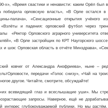
0-х», «Время свастики и ненависти: каким Орёл был в
а победила орловскую власть», «В Орле остался в
ины-палача», «Сенсационные открытия учёного и
, «Взлёты и падения: орловский футбол через трен
алы «Ректор Орловского аграрного университета отве
млёй», «В Орле застройщик по КРТ Наугорского шоссе
х и шок: Орловская область в отчёте Минздрава», «Се
ский ковчег от Александра Анофриева», ныне – ред
ультОрловости, передачи «Голос снизу», «Чай на трои
ногое другое. Читайте, смотрите, обсуждайте!
 «их всевидящий глаз и всеслышащие уши». Мы стр
 возрастающие запросы. Наверное, ещё не дорабатыва
ий интерес глубокоуважаемой публики. Но мы растём.