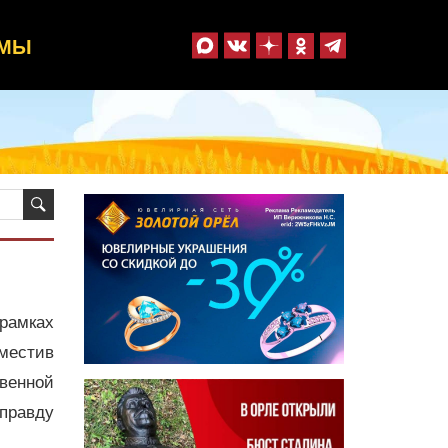
ММЫ
 рамках
местив
твенной
правду