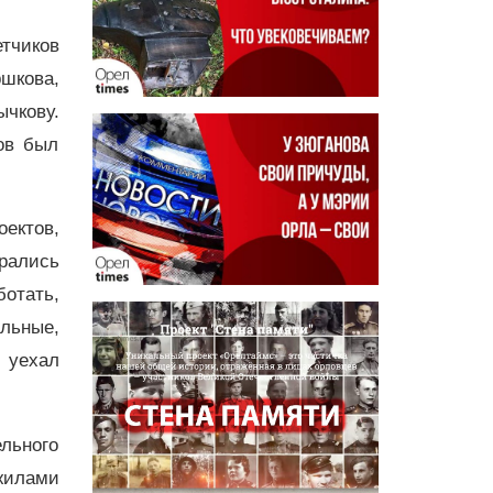
тчиков
шкова,
чкову.
ов был
ектов,
рались
отать,
льные,
 уехал
льного
жилами