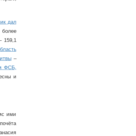
ик дал
более
 159,1
бласть
битвы
–
м ФСБ,
ресны и
мс ими
 почёта
анасия