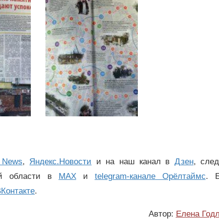
 News
,
Яндекс.Новости
и на наш канал в
Дзен
, сле
ой области в
MAX
и
telegram-канале Орёлтаймс
. 
Контакте
.
Автор:
Елена Год