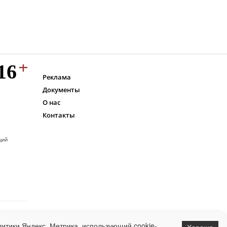
Реклама
Документы
О нас
Контакты
ций
итики Яндекс. Метрика, использующий cookie-