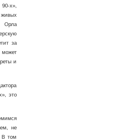
 90-х»,
 живых
з Орла
ерскую
тит за
 может
креты и
актора
х», это
емимся
ем, не
 В том