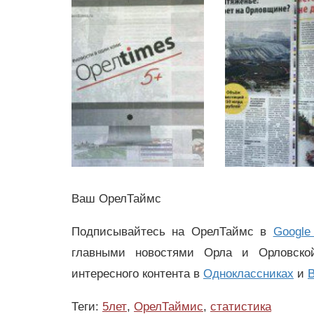
Ваш ОрелТаймс
Подписывайтесь на ОрелТаймс в
Google
главными новостями Орла и Орловск
интересного контента в
Одноклассниках
и
В
Теги:
5лет
,
ОрелТаймис
,
статистика