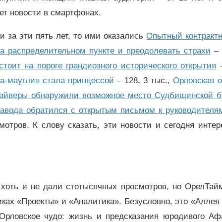
ет новости в смартфонах.
 за эти пять лет, то ими оказались
Опытный контрактн
а распределительном пункте и преодолевать страхи
– 
стоит на пороге грандиозного исторического открытия
–
а-маугли‎» стала принцессой
– 128, 3 тыс.,
Орловская о
 дайверы обнаружили возможное место Судбищинской 
 завода обратился с открытым письмом к руководителя
смотров. К слову сказать, эти новости и сегодня инте
 хоть и не дали стотысячных просмотров, но ОрелТай
иках «Проекты» и «Аналитика». Безусловно, это «Аллея
рловское чудо: жизнь и предсказания юродивого Аф