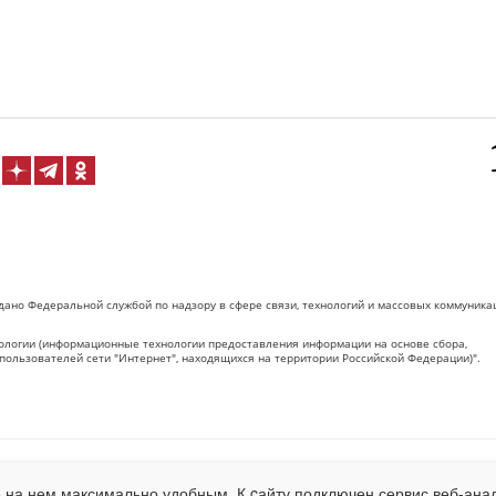
дано Федеральной службой по надзору в сфере связи, технологий и массовых коммуника
логии (информационные технологии предоставления информации на основе сбора,
пользователей сети "Интернет", находящихся на территории Российской Федерации)".
 на Сетевое издание «ОрелТаймс» обязательна.
 на нем максимально удобным. К cайту подключен сервис веб-анал