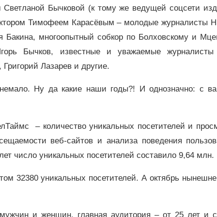
м Светланой Бычковой (к тому же ведущей соцсети изд
ектором Тимофеем Карасёвым – молодые журналисты Н
ия Бакина, многоопытный собкор по Болховскому и Мце
Игорь Бычков, известные и уважаемые журналисты
 Григорий Лазарев и другие.
 немало. Ну да какие наши годы?! И однозначно: с в
елТаймс – количество уникальных посетителей и прос
осещаемости веб-сайтов и анализа поведения пользов
 лет число уникальных посетителей составило 9,64 млн.
атом 32380 уникальных посетителей. А октябрь нынешне
мужчин и женщин, главная аудитория – от 25 лет и с