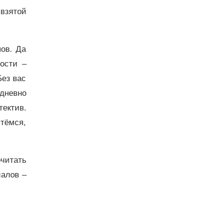
 взятой
ов. Да
ости –
Без вас
дневно
тектив.
тёмся,
очитать
алов –