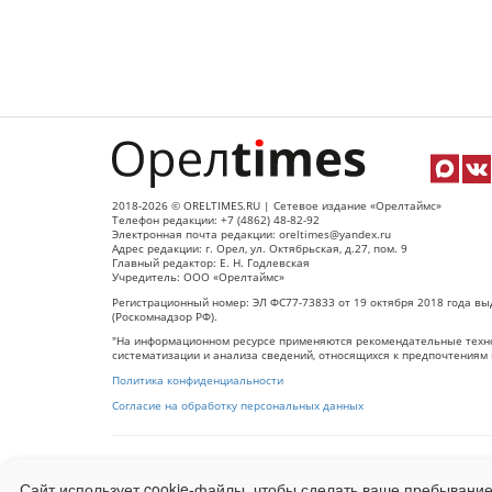
2018-2026 © ORELTIMES.RU | Сетевое издание «Орелтаймс»
Телефон редакции: +7 (4862) 48-82-92
Электронная почта редакции: oreltimes@yandex.ru
Адрес редакции: г. Орел, ул. Октябрьская, д.27, пом. 9
Главный редактор: Е. Н. Годлевская
Учредитель: ООО «Орелтаймс»
Регистрационный номер: ЭЛ ФС77-73833 от 19 октября 2018 года вы
(Роскомнадзор РФ).
"На информационном ресурсе применяются рекомендательные техно
систематизации и анализа сведений, относящихся к предпочтениям 
Политика конфиденциальности
Согласие на обработку персональных данных
При использовании любого материала с данного сайта гипер-ссылка
Сайт использует cookie-файлы, чтобы сделать ваше пребывание