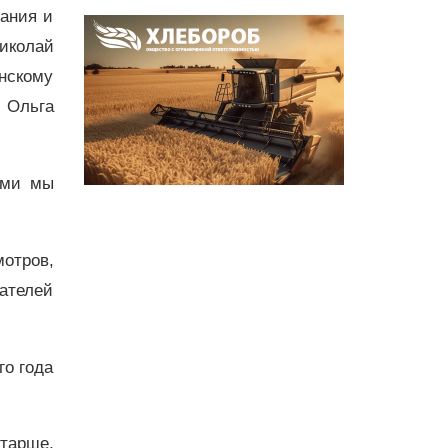
ания и
иколай
нскому
 Ольга
ами мы
мотров,
ателей
го года
тарше,