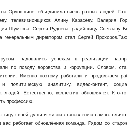
о на Орловщине, объединила очень разных людей. Газе
ву, телевизионщиков Алину Карасёву, Валерия Гор
дия Шумкова, Сергея Руднева, радийщицу Светлану Бы
 а генеральным директором стал Сергей Прохоров.Так
русом, радовались успехам в реализации нацпро
али по поводу воровства и коррупции. Словом, ста
итории. Именно поэтому работали и продолжаем раб
и политическую аналитику, видеоконтент, социа
а людей. Естественно, коллектив обновлялся. Кто-то
нить профессию.
астицу своей души и жизни становлению самого влияте
я вас работает обновлённая команда. Рядом со старо