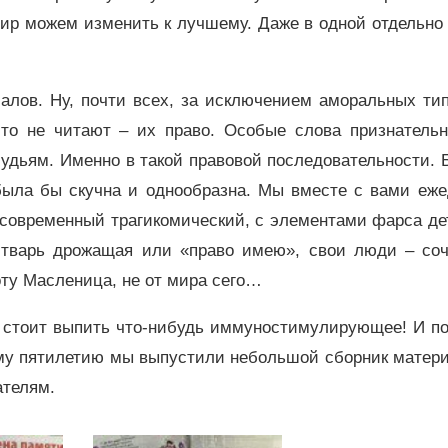
ир можем изменить к лучшему. Даже в одной отдельно
лов. Ну, почти всех, за исключением аморальных тип
что не читают – их право. Особые слова признательн
удьям. Именно в такой правовой последовательности. 
ыла бы скучна и однообразна. Мы вместе с вами еже
 современный трагикомический, с элементами фарса де
, тварь дрожащая или «право имею», свои люди – соч
оту Масленица, не от мира сего…
я стоит выпить что-нибудь иммуностимулирующее! И п
ему пятилетию мы выпустили небольшой сборник матери
ателям.