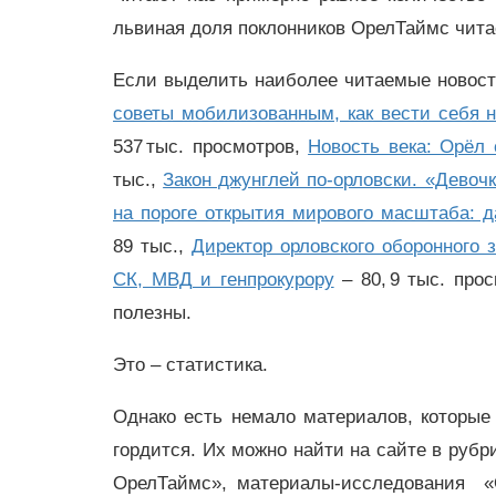
львиная доля поклонников ОрелТаймс чита
Если выделить наиболее читаемые новости
советы мобилизованным, как вести себя н
537 тыс. просмотров,
Новость века: Орёл 
тыс.,
Закон джунглей по-орловски. «Девочк
на пороге открытия мирового масштаба:
89 тыс.,
Директор орловского оборонного
СК, МВД и генпрокурору
– 80, 9 тыс. про
полезны.
Это – статистика.
Однако есть немало материалов, которые
гордится. Их можно найти на сайте в рубр
ОрелТаймс», материалы-исследования «О