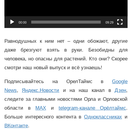
00:00
09:29
Равнодушных к ним нет – одни обожают, другие
даже брезгуют взять в руки. Безобидны для
человека, но опасны для растений. Кто они? Скорее
смотри наш новый выпуск и всё узнаешь!
Подписывайтесь на ОрелТаймс в
Google
News
,
Яндекс.Новости
и на наш канал в
Дзен
,
следите за главными новостями Орла и Орловской
области в
MAX
и
telegram-канале Орёлтаймс
.
Больше интересного контента в
Одноклассниках
и
ВКонтакте
.