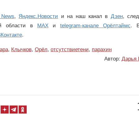
 News
,
Яндекс.Новости
и на наш канал в
Дзен
, сле
ой области в
MAX
и
telegram-канале Орёлтаймс
. 
Контакте
.
ара
,
Клычков
,
Орёл
,
отсутствиетени
,
парахин
Автор:
Дарья 