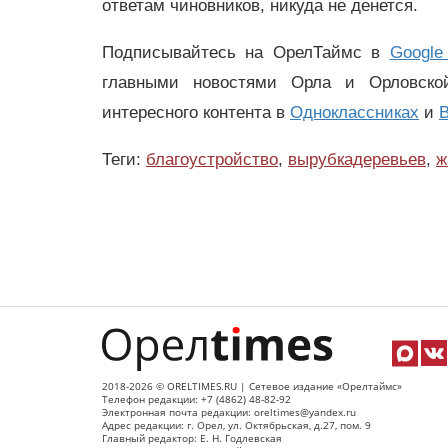
ответам чиновников, никуда не денется.
Подписывайтесь на ОрелТаймс в
Google
главными новостями Орла и Орловск
интересного контента в
Одноклассниках
и
В
Теги:
благоустройство
,
вырубкадеревьев
,
ж
2018-2026 © ORELTIMES.RU | Сетевое издание «Орелтаймс»
Телефон редакции: +7 (4862) 48-82-92
Электронная почта редакции: oreltimes@yandex.ru
Адрес редакции: г. Орел, ул. Октябрьская, д.27, пом. 9
Главный редактор: Е. Н. Годлевская