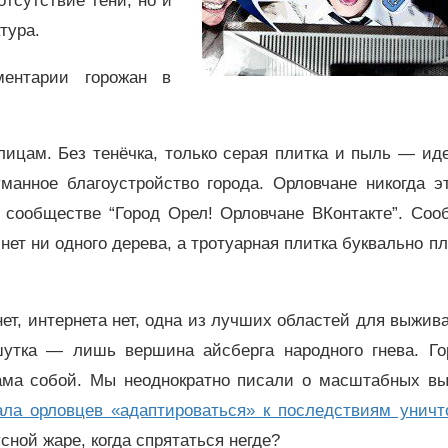
отсутствие тени, но и
тура.
ентарии горожан в
лицам. Без тенёчка, только серая плитка и пыль — ид
анное благоустройство города. Орловчане никогда эт
 сообществе “Город Орел! Орловчане ВКонтакте”. Соо
ет ни одного дерева, а тротуарная плитка буквально п
нет, интернета нет, одна из лучших областей для выжив
шутка — лишь вершина айсберга народного гнева. Го
сама собой. Мы неоднократно писали о масштабных вы
ала орловцев «адаптироваться» к последствиям уничт
усной жаре, когда спрятаться негде?