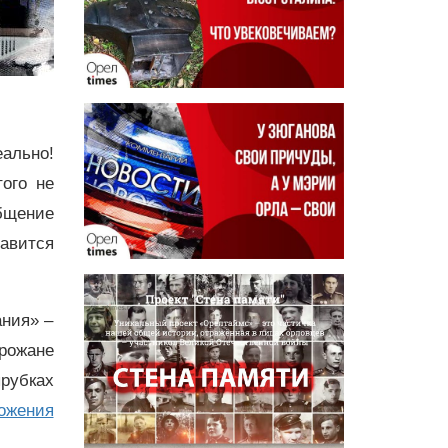
еально!
ого не
бщение
лавится
ания» –
рожане
рубках
ожения