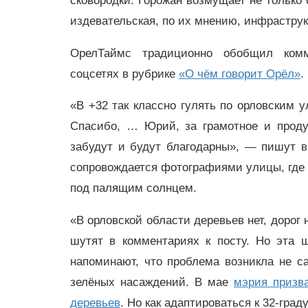
сковородки. Горожан возмущает не только 
издевательская, по их мнению, инфраструк
ОрелТаймс традиционно обобщил комм
соцсетях в рубрике
«О чём говорит Орёл»
.
«В +32 так классно гулять по орловским у
Спасибо, … Юрий, за грамотное и продум
забудут и будут благодарны», — пишут в
сопровождается фотографиями улицы, где н
под палящим солнцем.
«В орловской области деревьев нет, дорог 
шутят в комментариях к посту. Но эта 
напоминают, что проблема возникла не 
зелёных насаждений. В мае
мэрия призв
деревьев
. Но как адаптироваться к 32-град