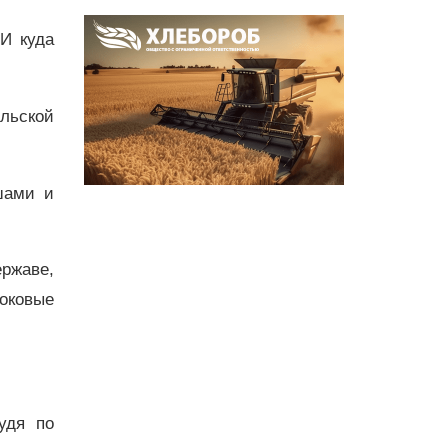
И куда
льской
шами и
ржаве,
боковые
удя по