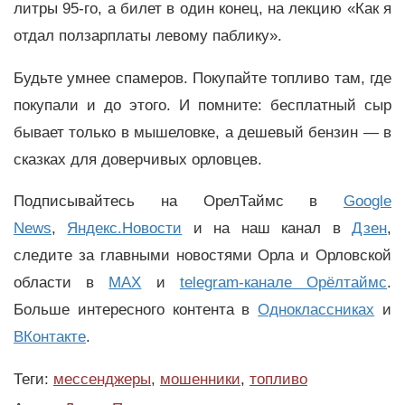
литры 95-го, а билет в один конец, на лекцию «Как я
отдал ползарплаты левому паблику».
Будьте умнее спамеров. Покупайте топливо там, где
покупали и до этого. И помните: бесплатный сыр
бывает только в мышеловке, а дешевый бензин — в
сказках для доверчивых орловцев.
Подписывайтесь на ОрелТаймс в
Google
News
,
Яндекс.Новости
и на наш канал в
Дзен
,
следите за главными новостями Орла и Орловской
области в
MAX
и
telegram-канале Орёлтаймс
.
Больше интересного контента в
Одноклассниках
и
ВКонтакте
.
Теги:
мессенджеры
,
мошенники
,
топливо