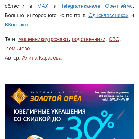
области в
MAX
и
telegram-канале Орёлтаймс
.
Больше интересного контента в
Одноклассниках
и
ВКонтакте
.
Теги:
мошенникиугрожают
,
родственники
,
СВО
,
семьисво
Автор:
Алина Карасёва