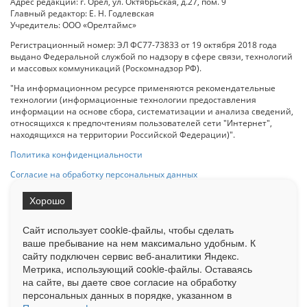
Адрес редакции: г. Орел, ул. Октябрьская, д.27, пом. 9
Главный редактор: Е. Н. Годлевская
Учредитель: ООО «Орелтаймс»
Регистрационный номер: ЭЛ ФС77-73833 от 19 октября 2018 года
выдано Федеральной службой по надзору в сфере связи, технологий
и массовых коммуникаций (Роскомнадзор РФ).
"На информационном ресурсе применяются рекомендательные
технологии (информационные технологии предоставления
информации на основе сбора, систематизации и анализа сведений,
относящихся к предпочтениям пользователей сети "Интернет",
находящихся на территории Российской Федерации)".
Политика конфиденциальности
Согласие на обработку персональных данных
Хорошо
При использовании любого материала с данного сайта гипер-ссылка
на Сетевое издание «ОрелТаймс» обязательна.
Сайт использует cookie-файлы, чтобы сделать
ваше пребывание на нем максимально удобным. К
cайту подключен сервис веб-аналитики Яндекс.
Ограниченная статистика посещаемости доступна на сайте
Метрика, использующий cookie-файлы. Оставаясь
Liveinternet.ru
. Подробная статистика для рекламодателей по запросу
на сайте, вы даете свое согласие на обработку
у менеджера.
персональных данных в порядке, указанном в