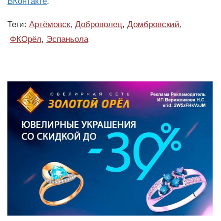
ВКонтакте
.
Теги:
Артёмовск
,
Доброволец
,
Домбровский
,
ФКОрёл
,
Эспаньола