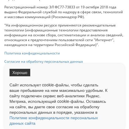
Регистрационный номер: ЭЛ ФС77-73833 от 19 октября 2018 года
выдано Федеральной службой по надзору в сфере связи, технологий
и массовых коммуникаций (Роскомнадзор РФ).
"На информационном ресурсе применяются рекомендательные
технологии (информационные технологии предоставления
информации на основе сбора, систематизации и анализа сведений,
относящихся к предпочтениям пользователей сети "Интернет",
находящихся на территории Российской Федерации)".
Политика конфиденциальности
Согласие на обработку персональных данных
Хорошо
При использовании любого материала с данного сайта гипер-ссылка
на Сетевое издание «ОрелТаймс» обязательна.
Сайт использует cookie-файлы, чтобы сделать
ваше пребывание на нем максимально удобным. К
cайту подключен сервис веб-аналитики Яндекс.
Ограниченная статистика посещаемости доступна на сайте
Метрика, использующий cookie-файлы. Оставаясь
Liveinternet.ru
. Подробная статистика для рекламодателей по запросу
у менеджера.
на сайте, вы даете свое согласие на обработку
персональных данных в порядке, указанном в
Реклама
Документы
О нас
Контакты
Политике конфиденциальности персональных
данных сайта