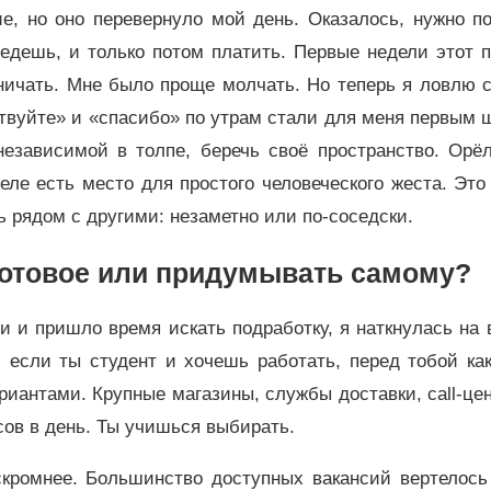
е, но оно перевернуло мой день. Оказалось, нужно п
 едешь, и только потом платить. Первые недели этот 
ничать. Мне было проще молчать. Но теперь я ловлю 
твуйте» и «спасибо» по утрам стали для меня первым 
независимой в толпе, беречь своё пространство. Орёл
ле есть место для простого человеческого жеста. Это
ь рядом с другими: незаметно или по-соседски.
 готовое или придумывать самому?
 и пришло время искать подработку, я наткнулась на 
, если ты студент и хочешь работать, перед тобой ка
иантами. Крупные магазины, службы доставки, call-ц
сов в день. Ты учишься выбирать.
кромнее. Большинство доступных вакансий вертелось 