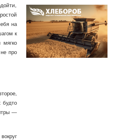
одойти,
простой
себя на
шагом к
 мягко
 не про
второе,
к будто
ентры —
вокруг