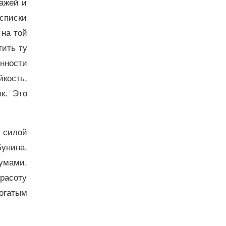
дажей и
списки
 на той
тить ту
енности
йкость,
к. Это
 силой
Бунина.
 умами.
красоту
огатым