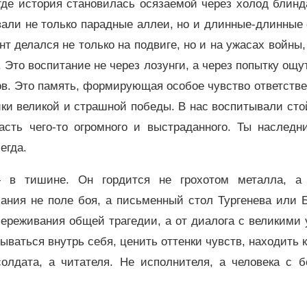
 где история становилась осязаемой через холод блин
али не только парадные аллеи, но и длинные-длинные 
 делался не только на подвиге, но и на ужасах войны,
 Это воспитание не через лозунги, а через попытку ощу
ов. Это память, формирующая особое чувство ответств
ки великой и страшной победы. В нас воспитывали сто
сть чего-то огромного и выстраданного. Ты наследни
егда.
 в тишине. Он гордится не грохотом металла, а
мания не поле боя, а письменный стол Тургенева или 
переживания общей трагедии, а от диалога с великими
ываться внутрь себя, ценить оттенки чувств, находить 
олдата, а читателя. Не исполнителя, а человека с б