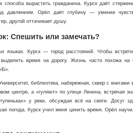
ых способа вырастить гражданина. Курск даёт стержен
под давлением. Орёл даёт глубину — умение чувств
ер, другой оттачивает душу.
ок: Спешить или замечать?
ых языках. Курск — город расстояний. Чтобы встрети
о выделить время на дорогу. Жизнь часто похожа на 
«Б».
иверситет, библиотека, набережная, сквер с книгами 
овом центре, а «гуляют» по улице Ленина, встречая з
тупеньках» у реки, обсуждая всё на свете. Досуг зд
ошая погода. Курск учил меня ценить время. Орёл науч