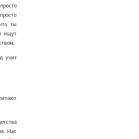
 просто
 просто
что ты
е ищут
рством.
д учит
 питают
детства
ая. Нас