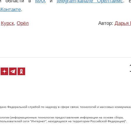
ой области в
MAX
и
telegram-канале Орёлтаймс
. 
Контакте
.
Курск
,
Орёл
Автор:
Дарья 
дано Федеральной службой по надзору в сфере связи, технологий и массовых коммуника
логии (информационные технологии предоставления информации на основе сбора,
пользователей сети "Интернет", находящихся на территории Российской Федерации)".