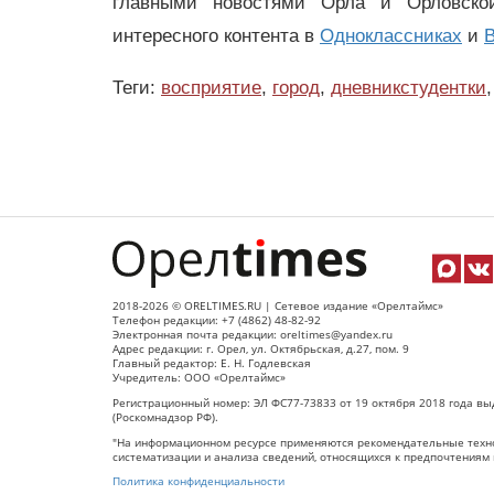
главными новостями Орла и Орловск
интересного контента в
Одноклассниках
и
В
Теги:
восприятие
,
город
,
дневникстудентки
,
2018-2026 © ORELTIMES.RU | Сетевое издание «Орелтаймс»
Телефон редакции: +7 (4862) 48-82-92
Электронная почта редакции: oreltimes@yandex.ru
Адрес редакции: г. Орел, ул. Октябрьская, д.27, пом. 9
Главный редактор: Е. Н. Годлевская
Учредитель: ООО «Орелтаймс»
Регистрационный номер: ЭЛ ФС77-73833 от 19 октября 2018 года вы
(Роскомнадзор РФ).
"На информационном ресурсе применяются рекомендательные техно
систематизации и анализа сведений, относящихся к предпочтениям 
Политика конфиденциальности