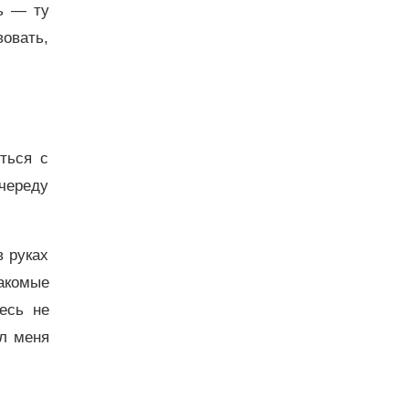
ь — ту
овать,
ться с
череду
в руках
накомые
есь не
ил меня