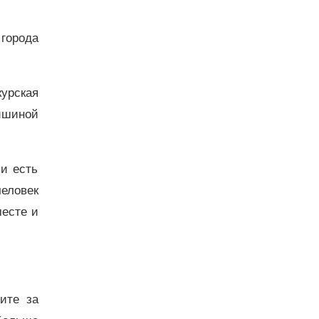
 города
курская
тишиной
и есть
человек
месте и
дите за