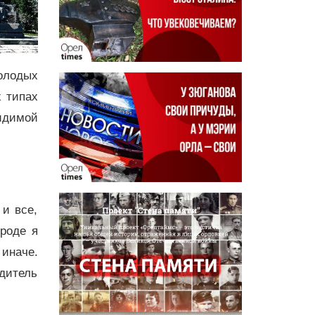
молодых
х типах
идимой
 и все,
роде я
 иначе.
дитель