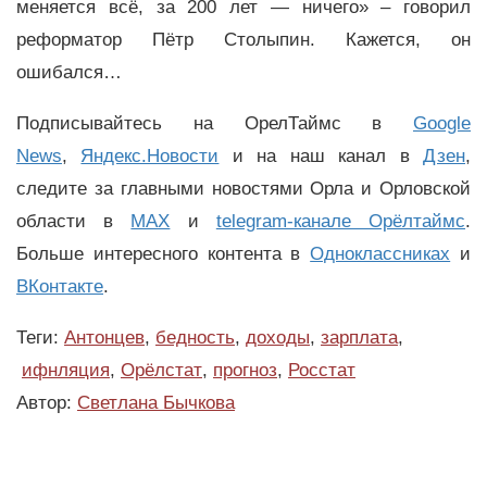
меняется всё, за 200 лет — ничего» – говорил
реформатор Пётр Столыпин. Кажется, он
ошибался…
Подписывайтесь на ОрелТаймс в
Google
News
,
Яндекс.Новости
и на наш канал в
Дзен
,
следите за главными новостями Орла и Орловской
области в
MAX
и
telegram-канале Орёлтаймс
.
Больше интересного контента в
Одноклассниках
и
ВКонтакте
.
Теги:
Антонцев
,
бедность
,
доходы
,
зарплата
,
ифнляция
,
Орёлстат
,
прогноз
,
Росстат
Автор:
Светлана Бычкова