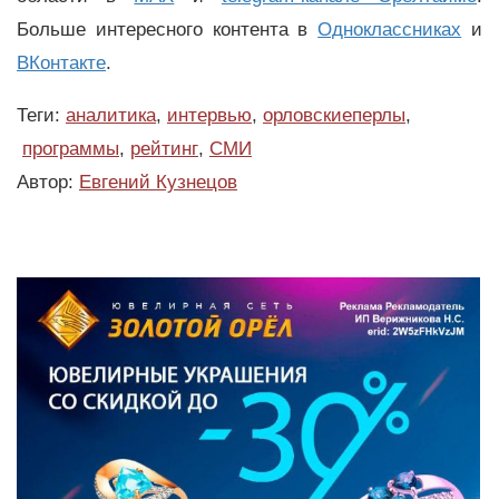
Больше интересного контента в
Одноклассниках
и
ВКонтакте
.
Теги:
аналитика
,
интервью
,
орловскиеперлы
,
программы
,
рейтинг
,
СМИ
Автор:
Евгений Кузнецов