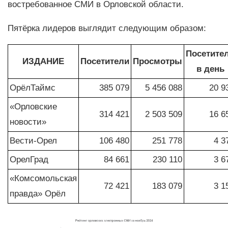
востребованное СМИ в Орловской области.
Пятёрка лидеров выглядит следующим образом:
Посетите
ИЗДАНИЕ
Посетители
Просмотры
в день
ОрёлТаймс
385 079
5 456 088
20 9
«Орловские
314 421
2 503 509
16 6
новости»
Вести-Орел
106 480
251 778
4 3
ОрелГрад
84 661
230 110
3 6
«Комсомольская
72 421
183 079
3 1
правда» Орёл