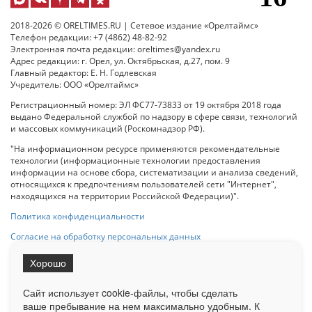
2018-2026 © ORELTIMES.RU | Сетевое издание «Орелтаймс»
Телефон редакции: +7 (4862) 48-82-92
Электронная почта редакции: oreltimes@yandex.ru
Адрес редакции: г. Орел, ул. Октябрьская, д.27, пом. 9
Главный редактор: Е. Н. Годлевская
Учредитель: ООО «Орелтаймс»
Регистрационный номер: ЭЛ ФС77-73833 от 19 октября 2018 года
выдано Федеральной службой по надзору в сфере связи, технологий
и массовых коммуникаций (Роскомнадзор РФ).
"На информационном ресурсе применяются рекомендательные
технологии (информационные технологии предоставления
информации на основе сбора, систематизации и анализа сведений,
относящихся к предпочтениям пользователей сети "Интернет",
находящихся на территории Российской Федерации)".
Политика конфиденциальности
Согласие на обработку персональных данных
Хорошо
При использовании любого материала с данного сайта гипер-ссылка
на Сетевое издание «ОрелТаймс» обязательна.
Сайт использует cookie-файлы, чтобы сделать
ваше пребывание на нем максимально удобным. К