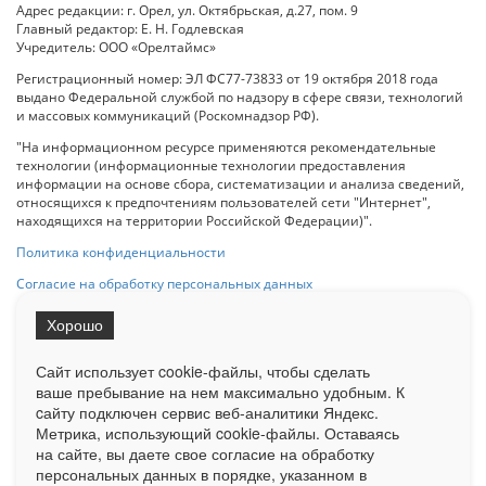
Адрес редакции: г. Орел, ул. Октябрьская, д.27, пом. 9
Главный редактор: Е. Н. Годлевская
Учредитель: ООО «Орелтаймс»
Регистрационный номер: ЭЛ ФС77-73833 от 19 октября 2018 года
выдано Федеральной службой по надзору в сфере связи, технологий
и массовых коммуникаций (Роскомнадзор РФ).
"На информационном ресурсе применяются рекомендательные
технологии (информационные технологии предоставления
информации на основе сбора, систематизации и анализа сведений,
относящихся к предпочтениям пользователей сети "Интернет",
находящихся на территории Российской Федерации)".
Политика конфиденциальности
Согласие на обработку персональных данных
Хорошо
При использовании любого материала с данного сайта гипер-ссылка
на Сетевое издание «ОрелТаймс» обязательна.
Сайт использует cookie-файлы, чтобы сделать
ваше пребывание на нем максимально удобным. К
cайту подключен сервис веб-аналитики Яндекс.
Ограниченная статистика посещаемости доступна на сайте
Метрика, использующий cookie-файлы. Оставаясь
Liveinternet.ru
. Подробная статистика для рекламодателей по запросу
у менеджера.
на сайте, вы даете свое согласие на обработку
персональных данных в порядке, указанном в