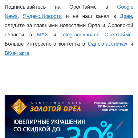
Подписывайтесь на ОрелТаймс в
Google
News
,
Яндекс.Новости
и на наш канал в
Дзен
,
следите за главными новостями Орла и Орловской
области в
MAX
и
telegram-канале Орёлтаймс
.
Больше интересного контента в
Одноклассниках
и
ВКонтакте
.