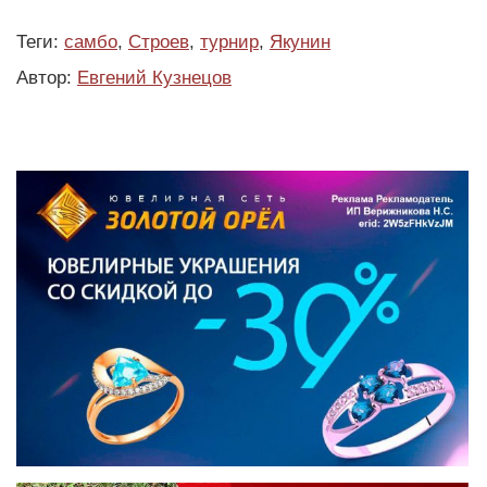
Теги:
самбо
,
Строев
,
турнир
,
Якунин
Автор:
Евгений Кузнецов