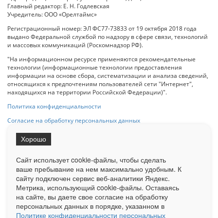
Главный редактор: Е. Н. Годлевская
Учредитель: ООО «Орелтаймс»
Регистрационный номер: ЭЛ ФС77-73833 от 19 октября 2018 года
выдано Федеральной службой по надзору в сфере связи, технологий
и массовых коммуникаций (Роскомнадзор РФ).
"На информационном ресурсе применяются рекомендательные
технологии (информационные технологии предоставления
информации на основе сбора, систематизации и анализа сведений,
относящихся к предпочтениям пользователей сети "Интернет",
находящихся на территории Российской Федерации)".
Политика конфиденциальности
Согласие на обработку персональных данных
Хорошо
При использовании любого материала с данного сайта гипер-ссылка
на Сетевое издание «ОрелТаймс» обязательна.
Сайт использует cookie-файлы, чтобы сделать
ваше пребывание на нем максимально удобным. К
cайту подключен сервис веб-аналитики Яндекс.
Ограниченная статистика посещаемости доступна на сайте
Метрика, использующий cookie-файлы. Оставаясь
Liveinternet.ru
. Подробная статистика для рекламодателей по запросу
у менеджера.
на сайте, вы даете свое согласие на обработку
персональных данных в порядке, указанном в
Реклама
Документы
О нас
Контакты
Политике конфиденциальности персональных