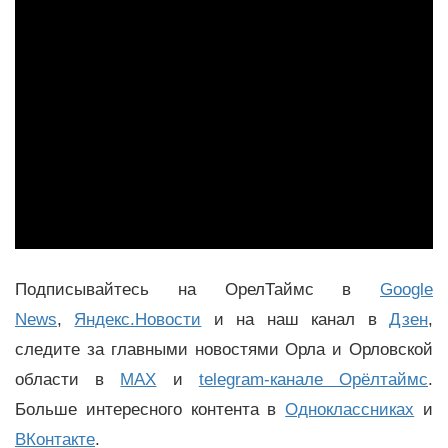
Подписывайтесь на ОрелТаймс в
Google
News
,
Яндекс.Новости
и на наш канал в
Дзен
,
следите за главными новостями Орла и Орловской
области в
MAX
и
telegram-канале Орёлтаймс
.
Больше интересного контента в
Одноклассниках
и
ВКонтакте
.