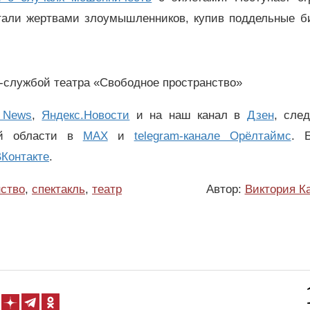
стали жертвами злоумышленников, купив поддельные б
-службой театра «Свободное пространство»
 News
,
Яндекс.Новости
и на наш канал в
Дзен
, сле
ой области в
MAX
и
telegram-канале Орёлтаймс
. 
Контакте
.
ство
,
спектакль
,
театр
Автор:
Виктория К