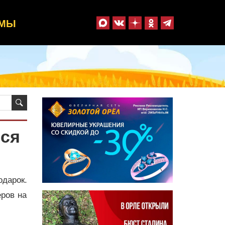
ММЫ
тся
дарок.
ров на