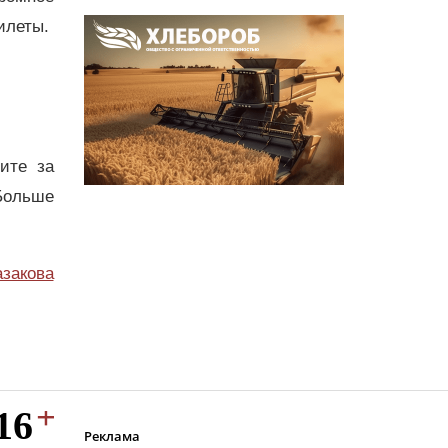
илеты.
дите за
Больше
азакова
Реклама