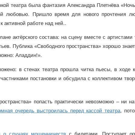
чкой театра была фантазия Александра Плетнёва «Ноч
кой любовью. Пришло время для нового прочтения л
к активной работе над ней..
лане актёрского состава: на сцену вместе с артистами
ев. Публика «Свободного пространства» хорошо знает
ожно: Аладдин!».
ожено: в стенах театра прошла читка пьесы, в ходе к
частниками постановки и обсудила с коллективом тво
ространства» попасть практически невозможно – ни н
омная очередь выстроилась перед кассой театра
, пот
 о случаях мошенничеств
с билетами. Поступает ог