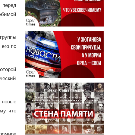
ь перед
юбимой
 труппы
 его по
оторой
рческий
а новые
ому что
ромное