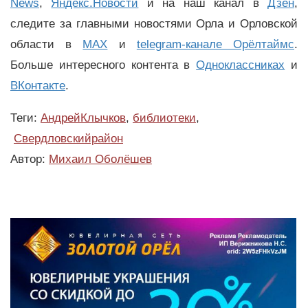
News
,
Яндекс.Новости
и на наш канал в
Дзен
,
следите за главными новостями Орла и Орловской
области в
MAX
и
telegram-канале Орёлтаймс
.
Больше интересного контента в
Одноклассниках
и
ВКонтакте
.
Теги:
АндрейКлычков
,
библиотеки
,
Свердловскийрайон
Автор:
Михаил Оболёшев