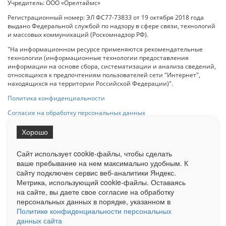
Учредитель: ООО «Орелтаймс»
Регистрационный номер: ЭЛ ФС77-73833 от 19 октября 2018 года
выдано Федеральной службой по надзору в сфере связи, технологий
и массовых коммуникаций (Роскомнадзор РФ).
"На информационном ресурсе применяются рекомендательные
технологии (информационные технологии предоставления
информации на основе сбора, систематизации и анализа сведений,
относящихся к предпочтениям пользователей сети "Интернет",
находящихся на территории Российской Федерации)".
Политика конфиденциальности
Согласие на обработку персональных данных
Хорошо
При использовании любого материала с данного сайта гипер-ссылка
на Сетевое издание «ОрелТаймс» обязательна.
Сайт использует cookie-файлы, чтобы сделать
ваше пребывание на нем максимально удобным. К
cайту подключен сервис веб-аналитики Яндекс.
Ограниченная статистика посещаемости доступна на сайте
Метрика, использующий cookie-файлы. Оставаясь
Liveinternet.ru
. Подробная статистика для рекламодателей по запросу
на сайте, вы даете свое согласие на обработку
у менеджера.
персональных данных в порядке, указанном в
Реклама
Документы
О нас
Контакты
Политике конфиденциальности персональных
данных сайта