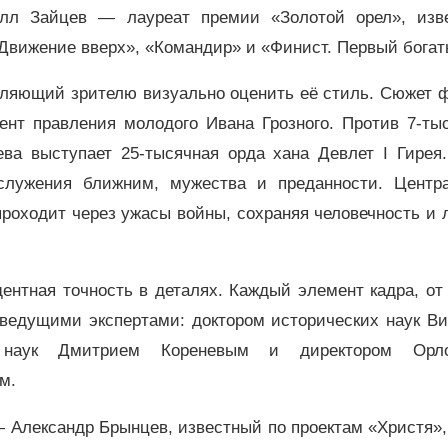
илл Зайцев — лауреат премии «Золотой орел», изв
Движение вверх», «Командир» и «Финист. Первый богат
оляющий зрителю визуально оценить её стиль. Сюжет 
нт правления молодого Ивана Грозного. Против 7-тыс
ва выступает 25-тысячная орда хана Девлет I Гирея.
служения ближним, мужества и преданности. Центр
роходит через ужасы войны, сохраняя человечность и
ентная точность в деталях. Каждый элемент кадра, от
 ведущими экспертами: доктором исторических наук В
 наук Дмитрием Кореневым и директором Орло
м.
 Александр Брынцев, известный по проектам «Христя»