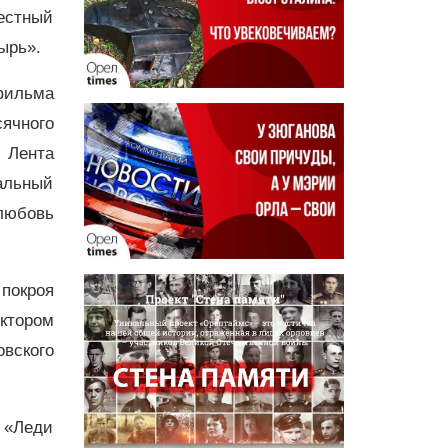
естный
ырь».
фильма
ячного
 Лента
альный
 любовь
 покроя
иктором
вского
, «Леди