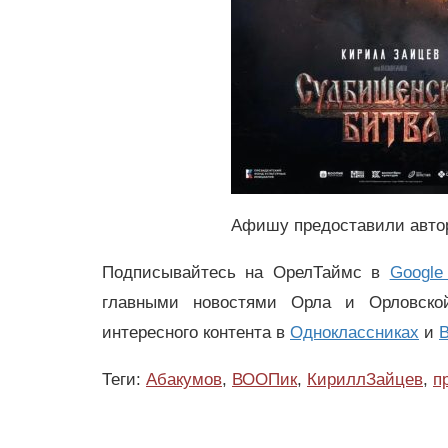
Афишу предоставили авт
Подписывайтесь на ОрелТаймс в
Google
главными новостями Орла и Орловск
интересного контента в
Одноклассниках
и
В
Теги:
Абакумов
,
ВООПик
,
КириллЗайцев
,
п