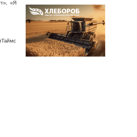
т», «Я
лТаймс