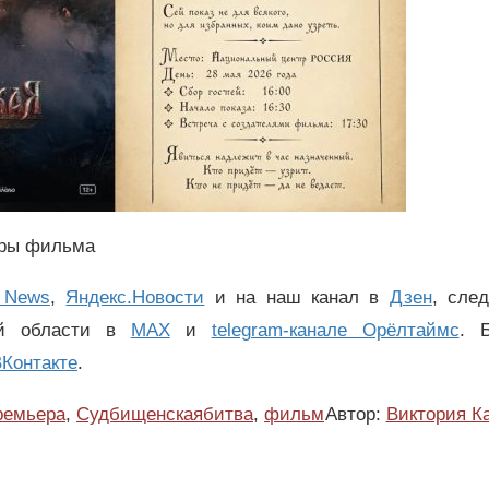
оры фильма
 News
,
Яндекс.Новости
и на наш канал в
Дзен
, сле
ой области в
MAX
и
telegram-канале Орёлтаймс
. 
Контакте
.
ремьера
,
Судбищенскаябитва
,
фильм
Автор:
Виктория К