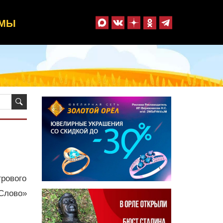
ММЫ
рового
Слово»