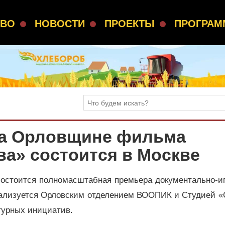
СВО
НОВОСТИ
ПРОЕКТЫ
ПРОГРА
на Орловщине фильма
а» состоится в Москве
состоится полномасштабная премьера документально-иг
еализуется Орловским отделением ВООПИК и Студией «
турных инициатив.