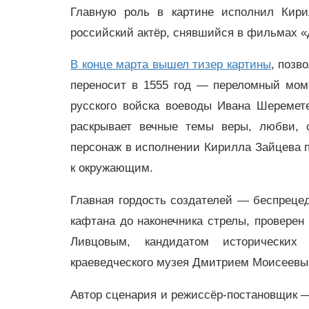
Главную роль в картине исполнил Кир
российский актёр, снявшийся в фильмах «
В конце марта вышел тизер картины
, позв
переносит в 1555 год — переломный моме
русского войска воеводы Ивана Шеремете
раскрывает вечные темы веры, любви, 
персонаж в исполнении Кирилла Зайцева п
к окружающим.
Главная гордость создателей — беспрецед
кафтана до наконечника стрелы, проверен
Ливцовым, кандидатом исторических
краеведческого музея Дмитрием Моисеевы
Автор сценария и режиссёр-постановщик —