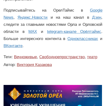
Подписывайтесь на ОрелТаймс в
Google
News
,
Яндекс.Новости
и на наш канал в
Дзен
,
следите за главными новостями Орла и Орловской
области в
MAX
и
telegram-канале Орёлтаймс
.
Больше интересного контента в
Одноклассниках
и
ВКонтакте
.
Теги:
Вечноживые
,
Свободноепространство
,
театр
Автор:
Виктория Казакова