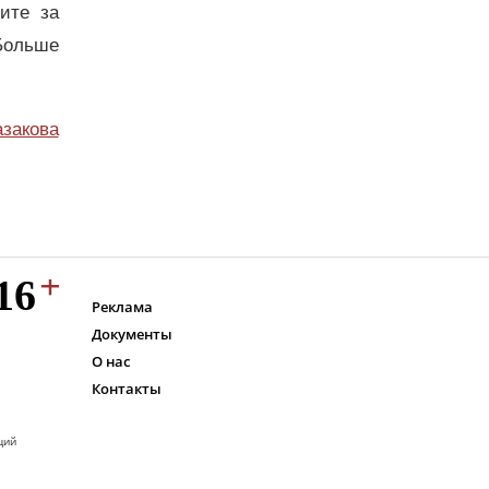
дите за
Больше
азакова
Реклама
Документы
О нас
Контакты
ций