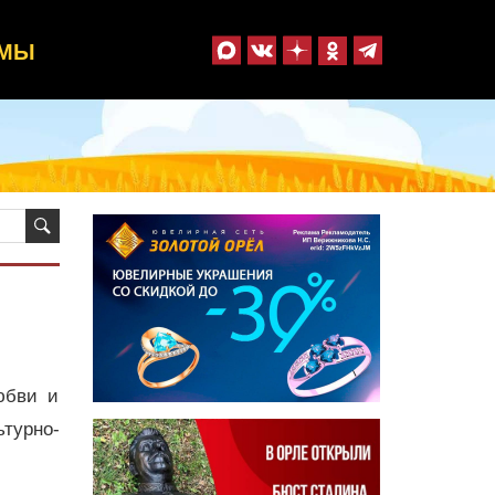
ММЫ
юбви и
турно-