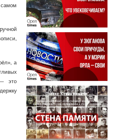
в самом
ручной
вописи,
ёл», а
тливых
 — это
держку