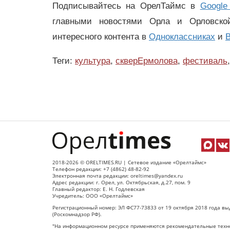
Подписывайтесь на ОрелТаймс в
Google
главными новостями Орла и Орловск
интересного контента в
Одноклассниках
и
В
Теги:
культура
,
скверЕрмолова
,
фестиваль
,
2018-2026 © ORELTIMES.RU | Сетевое издание «Орелтаймс»
Телефон редакции: +7 (4862) 48-82-92
Электронная почта редакции: oreltimes@yandex.ru
Адрес редакции: г. Орел, ул. Октябрьская, д.27, пом. 9
Главный редактор: Е. Н. Годлевская
Учредитель: ООО «Орелтаймс»
Регистрационный номер: ЭЛ ФС77-73833 от 19 октября 2018 года вы
(Роскомнадзор РФ).
"На информационном ресурсе применяются рекомендательные техно