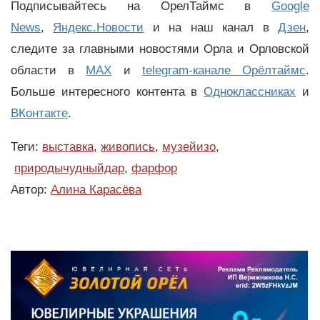
Подписывайтесь на ОрелТаймс в
Google
News
,
Яндекс.Новости
и на наш канал в
Дзен
,
следите за главными новостями Орла и Орловской
области в
MAX
и
telegram-канале Орёлтаймс
.
Больше интересного контента в
Одноклассниках
и
ВКонтакте
.
Теги:
выставка
,
живопись
,
музейизо
,
природычудныйдар
,
фарфор
Автор:
Алина Карасёва