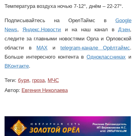
Температура воздуха ночью 7-12°, днём – 22-27°.
Подписывайтесь на ОрелТаймс в
Google
News
,
Яндекс.Новости
и на наш канал в
Дзен
,
следите за главными новостями Орла и Орловской
области в
MAX
и
telegram-канале Орёлтаймс
.
Больше интересного контента в
Одноклассниках
и
ВКонтакте
.
Теги:
буря
,
гроза
,
МЧС
Автор:
Евгения Николаева