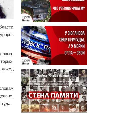
бласти
уроров
ервых,
торых,
 доход
словам
делено.
 туда.