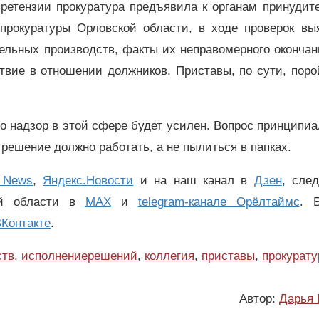
претензии прокуратура предъявила к органам принудит
 прокуратуры Орловской области, в ходе проверок вы
ельных производств, факты их неправомерного окончан
твие в отношении должников. Приставы, по сути, пор
о надзор в этой сфере будет усилен. Вопрос принципи
 решение должно работать, а не пылиться в папках.
 News
,
Яндекс.Новости
и на наш канал в
Дзен
, сле
ой области в
MAX
и
telegram-канале Орёлтаймс
. 
Контакте
.
ств
,
исполнениерешений
,
коллегия
,
приставы
,
прокурату
Автор:
Дарья 