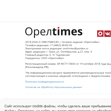
2018-2026 © ORELTIMES.RU | Сетевое издание «Орелтаймс»
Телефон редакции: +7 (4862) 48-82-92
Электронная почта редакции: oreltimes@yandex.ru
Адрес редакции: г. Орел, ул. Октябрьская, д.27, пом. 9
Главный редактор: Е. Н. Годлевская
Учредитель: ООО «Орелтаймс»
Регистрационный номер: ЭЛ ФС77-73833 от 19 октября 2018 года вы
(Роскомнадзор РФ).
"На информационном ресурсе применяются рекомендательные техно
систематизации и анализа сведений, относящихся к предпочтениям 
Политика конфиденциальности
Согласие на обработку персональных данных
При использовании любого материала с данного сайта гипер-ссылка
Сайт использует cookie-файлы, чтобы сделать ваше пребывание
Ограниченная статистика посещаемости доступна на сайте
Liveinter
файлы. Оставаясь на сайте, вы даете свое согласие на обработ