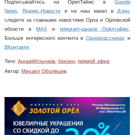
Подписывайтесь на ОрелТаймс в
Google
News
,
Яндекс.Новости
и на наш канал в
Дзен
,
следите за главными новостями Орла и Орловской
области в
MAX
и
telegram-канале Орёлтаймс
.
Больше интересного контента в
Одноклассниках
и
ВКонтакте
.
Теги:
АндрейКлычков
,
бензин
,
прямой эфир
Автор:
Михаил Оболёшев