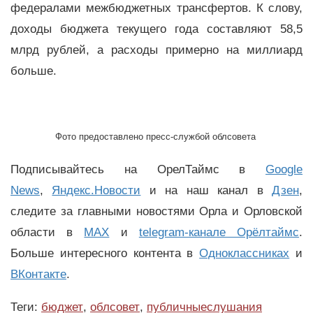
федералами межбюджетных трансфертов. К слову,
доходы бюджета текущего года составляют 58,5
млрд рублей, а расходы примерно на миллиард
больше.
Фото предоставлено пресс-службой облсовета
Подписывайтесь на ОрелТаймс в
Google
News
,
Яндекс.Новости
и на наш канал в
Дзен
,
следите за главными новостями Орла и Орловской
области в
MAX
и
telegram-канале Орёлтаймс
.
Больше интересного контента в
Одноклассниках
и
ВКонтакте
.
Теги:
бюджет
,
облсовет
,
публичныеслушания