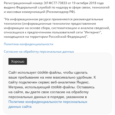
Регистрационный номер: ЭЛ ФС77-73833 от 19 октября 2018 года
выдано Федеральной службой по надзору в сфере связи, технологий
и массовых коммуникаций (Роскомнадзор РФ).
"На информационном ресурсе применяются рекомендательные
технологии (информационные технологии предоставления
информации на основе сбора, систематизации и анализа сведений,
относящихся к предпочтениям пользователей сети "Интернет",
находящихся на территории Российской Федерации)".
Политика конфиденциальности
Согласие на обработку персональных данных
Хорошо
При использовании любого материала с данного сайта гипер-ссылка
на Сетевое издание «ОрелТаймс» обязательна.
Сайт использует cookie-файлы, чтобы сделать
ваше пребывание на нем максимально удобным. К
cайту подключен сервис веб-аналитики Яндекс.
Ограниченная статистика посещаемости доступна на сайте
Метрика, использующий cookie-файлы. Оставаясь
Liveinternet.ru
. Подробная статистика для рекламодателей по запросу
у менеджера.
на сайте, вы даете свое согласие на обработку
персональных данных в порядке, указанном в
Реклама
Документы
О нас
Контакты
Политике конфиденциальности персональных
данных сайта