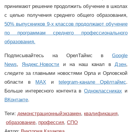
принимают решение продолжить обучение в школах
с целью получения среднего общего образования,
50% выпускников 9-х классов продолжают обучение
по программам среднего профессионального
образования.
Подписывайтесь на ОрелТаймс в
Google
News
,
Яндекс.Новости
и на наш канал в
Дзен
,
следите за главными новостями Орла и Орловской
области в
MAX
и
telegram-канале Орёлтаймс
.
Больше интересного контента в
Одноклассниках
и
ВКонтакте
.
Теги:
демонстрационныйэкзамен
,
квалификация
,
образование
,
профессия
,
СПО
Автор:
Виктория Казакова